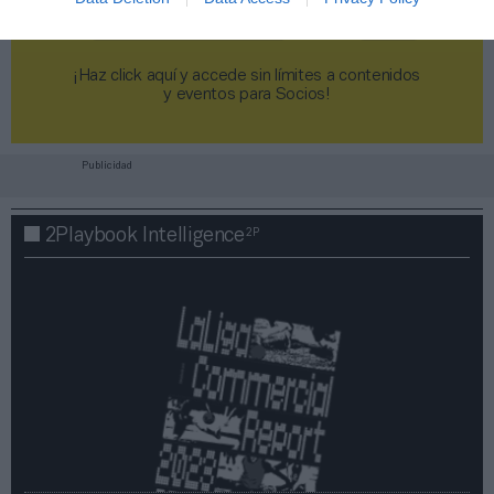
¡Haz click aquí y accede sin límites a contenidos
y eventos para Socios!​​​​​​​
Publicidad
2P
2Playbook Intelligence