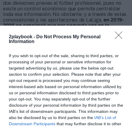
dos divisiones previas al fútbol profesional, pues no
existe un control económico que permita centralizar
toda esa información. No obstante, y a través de estas
convocatorias y las aportaciones de LaLiga,
en 2019-
2020 se consiguió que por segunda vez en la
historia la categoría de bronce terminara sin
2playbook -
Do Not Process My Personal
denuncias por impagos.
Information
Añadir
2Playbook
como fuente preferida de Google
If you wish to opt-out of the sale, sharing to third parties, or
de forma gratuita
Mantente informado con las últimas noticias de actualidad.
processing of your personal or sensitive information for
ACTIVAR AHORA
targeted advertising by us, please use the below opt-out
section to confirm your selection. Please note that after your
opt-out request is processed you may continue seeing
interest-based ads based on personal information utilized by
Compartir
us or personal information disclosed to third parties prior to
Imprimir
your opt-out. You may separately opt-out of the further
disclosure of your personal information by third parties on the
IAB’s list of downstream participants. This information may
Índex
2P
also be disclosed by us to third parties on the
IAB’s List of
Downstream Participants
that may further disclose it to other
Rfef
third parties.