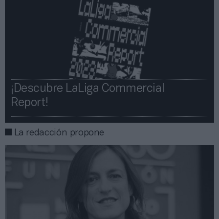
¡Descubre LaLiga Commercial
Report!​​
La redacción propone