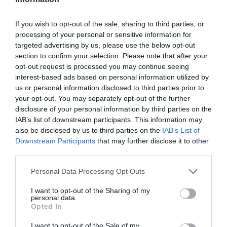
Comunitat Valenciana importantes acontecimientos
deportivos de primer nivel mundial, como el reto del
If you wish to opt-out of the sale, sharing to third parties, or
pasado 7 de octubre en el Estadi del Turia de atletismo,
processing of your personal or sensitive information for
en el que Joshua Cheptegei batió el récord del mundo
targeted advertising by us, please use the below opt-out
de 10.000 metros en Valencia Ciudad del Running, la
section to confirm your selection. Please note that after your
Copa del Mundo de Triatlón del pasado 7 de noviembre
opt-out request is processed you may continue seeing
o el próximo Maratón de Valencia, reconvertido en
carrera élite que se celebrará el 6 de diciembre. A
interest-based ads based on personal information utilized by
todos los eventos no incluidos en PAC CV y PAC CV +
us or personal information disclosed to third parties prior to
se ha destinado un millón de euros.
your opt-out. You may separately opt-out of the further
Al margen de estas ayudas post Covid-19, entre el
disclosure of your personal information by third parties on the
Valencia Basket y la Fundación Trinidad Alfonso, los
IAB’s list of downstream participants. This information may
dos vehículos a través de los cuales Roig canaliza su
also be disclosed by us to third parties on the
IAB’s List of
vocación de mecenazgo deportivo, se invirtió en 2019
Downstream Participants
that may further disclose it to other
un total de 27 millones de euros en deporte: 11
third parties.
millones de euros a través de la Fundación y 16
millones de euros en el Valencia Basket Club.
Personal Data Processing Opt Outs
Añadir
2Playbook
como fuente preferida de Google
I want to opt-out of the Sharing of my
personal data.
de forma gratuita
Opted In
Mantente informado con las últimas noticias de actualidad.
ACTIVAR AHORA
I want to opt-out of the Sale of my