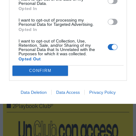
Personal Data.
Opted In
Compartir
I want to opt-out of processing my
Personal Data for Targeted Advertising.
Opted In
Imprimir
I want to opt-out of Collection, Use,
Retention, Sale, and/or Sharing of my
Índex
2P
Personal Data that Is Unrelated with the
Purposes for which it was collected.
Opted Out
Fundación Trinidad Alfonso
CONFIRM
Publicidad
Data Deletion
Data Access
Privacy Policy
2P
2Playbook Club