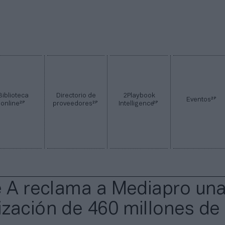
Biblioteca
Directorio de
2Playbook
2P
Eventos
2P
2P
2P
online
proveedores
Intelligence
e A reclama a Mediapro un
zación de 460 millones de