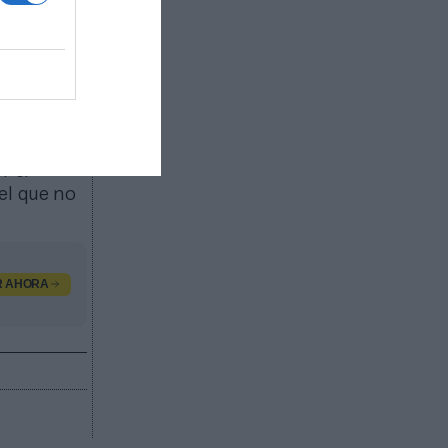
e tres
derechos
able
tora del
el 25% en
19 en el
r el
el que no
R AHORA