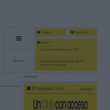
Login
Registro
Menú
2P
Push
¡Descubre Intelligence 2P!
Buscar
¡Recupera el contenido de PRO
Women in Sports!
Publicidad
2P
2Playbook Club
¡Únete!
a