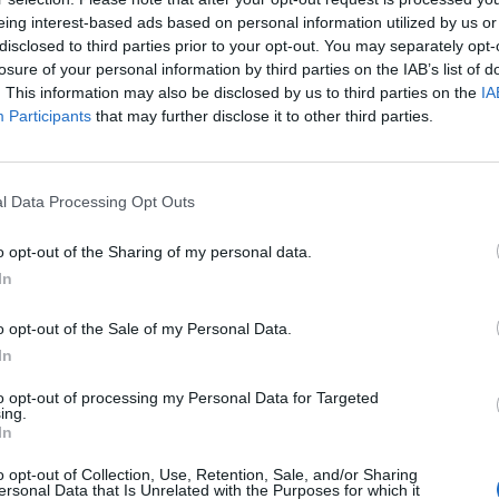
eclama una indemnización de 210 millones de euros
eing interest-based ads based on personal information utilized by us or
ios.
disclosed to third parties prior to your opt-out. You may separately opt-
por su parte, reclamó 194 millones de euros a la com
losure of your personal information by third parties on the IAB’s list of
. This information may also be disclosed by us to third parties on the
IA
Roures y Tatxo Benet, por considerar que no había 
Participants
that may further disclose it to other third parties.
ncieras suficientes. No obstante, la memoria anual d
altamente probable que la liga sea condenada a devo
n en el peor escenario, es bastante remoto que se pu
ños en la extensión solicitada por la liga”, aseguran
l Data Processing Opt Outs
en Italia se produjo tras una demanda de Sky, que l
o opt-out of the Sharing of my personal data.
oyecto que iba a suponer la entrada de 1.050 millones
In
aleció una interpretación de la ley que imposibilitar
 el canal antes de entregarlo a los operadores, y la
o opt-out of the Sale of my Personal Data.
abó firmando contratos por debajo del precio que 
In
uso de lo que venía obteniendo. El contrato actual, 
20-2021, está valorado en 973 millones de euros anu
to opt-out of processing my Personal Data for Targeted
ing.
In
 objetivo de quedarse los principales lotes por 780 m
 los 860 millones que quería la Serie A. Dazn, por su p
o opt-out of Collection, Use, Retention, Sale, and/or Sharing
ersonal Data that Is Unrelated with the Purposes for which it