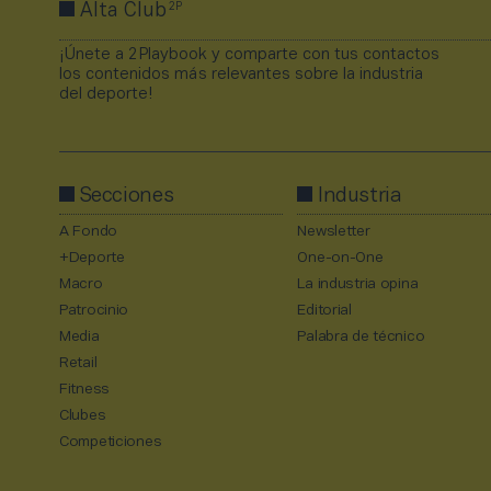
2P
Alta Club
¡Únete a 2Playbook y comparte con tus contactos
los contenidos más relevantes sobre la industria
del deporte!
Secciones
Industria
A Fondo
Newsletter
+Deporte
One-on-One
Macro
La industria opina
Patrocinio
Editorial
Media
Palabra de técnico
Retail
Fitness
Clubes
Competiciones