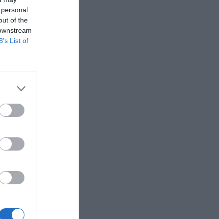
 por
 personal
out of the
pañía que
 downstream
B’s List of
presentado
el grupo
lver el
edan
.
ogró
 de euros.
ía que la
pagaba
que
ales en
illones de
arte,