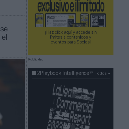
 se
¡Haz click aquí y accede sin
 el
límites a contenidos y
eventos para Socios!​​​​​​​
Publicidad
2P
2Playbook Intelligence
Todos