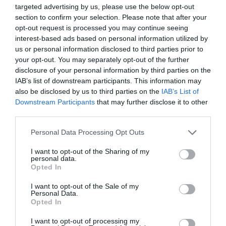
targeted advertising by us, please use the below opt-out
por Mediapro con casi todo el fútbol francés, señaló
que la respuesta ha sido “tibia” en un momento de
section to confirm your selection. Please note that after your
restricción del consumo
. Su objetivo continúa siendo
opt-out request is processed you may continue seeing
el de lograr 3,5 millones de abonados, para lo que
interest-based ads based on personal information utilized by
incluso se han aliado con Netflix para lanzar un
us or personal information disclosed to third parties prior to
paquete conjunto. De hecho,
a través de aquí se están
your opt-out. You may separately opt-out of the further
generando el 25% de las nuevas altas
.
disclosure of your personal information by third parties on the
IAB’s list of downstream participants. This information may
Añadir
2Playbook
como fuente preferida de Google
also be disclosed by us to third parties on the
IAB’s List of
de forma gratuita
Downstream Participants
that may further disclose it to other
Mantente informado con las últimas noticias de actualidad.
third parties.
ACTIVAR AHORA
Personal Data Processing Opt Outs
I want to opt-out of the Sharing of my
Compartir
personal data.
Opted In
Imprimir
I want to opt-out of the Sale of my
Personal Data.
Opted In
Índex
2P
I want to opt-out of processing my