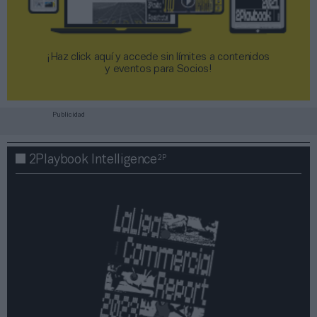
¡Haz click aquí y accede sin límites a contenidos
y eventos para Socios!​​​​​​​
Publicidad
2P
2Playbook Intelligence