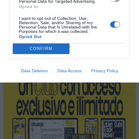
Personal Data for Targeted Advertising.
Mediapro
Opted In
Ligue 1
I want to opt-out of Collection, Use,
Retention, Sale, and/or Sharing of my
Personal Data that Is Unrelated with the
Purposes for which it was collected.
Opted Out
Publicidad
CONFIRM
2P
2Playbook Club
Data Deletion
Data Access
Privacy Policy