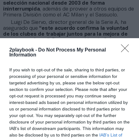
selección nacional desde 2003 de forma
ininterrumpida
, además de proveer a otros equipos de
Primera División como el AC Milan y el Sassuolo.
Luigi De Siervo, director general de la Serie A, ha
asegurado que
“este acuerdo confirma la voluntad
de los clubes de trabajar juntos para la mejora de
nuestro producto”
. Por su parte, Manolo Schuermann,
jefe de marketing deportivo del grupo Teamsport, ha
2playbook -
Do Not Process My Personal
agregado que, desde Puma “esperamos poder disfrutar
Information
juntos de muchas temporadas”.
If you wish to opt-out of the sale, sharing to third parties, or
Añadir
2Playbook
como fuente preferida de Google
processing of your personal or sensitive information for
de forma gratuita
targeted advertising by us, please use the below opt-out
Mantente informado con las últimas noticias de actualidad.
section to confirm your selection. Please note that after your
ACTIVAR AHORA
opt-out request is processed you may continue seeing
interest-based ads based on personal information utilized by
us or personal information disclosed to third parties prior to
Compartir
your opt-out. You may separately opt-out of the further
disclosure of your personal information by third parties on the
Imprimir
IAB’s list of downstream participants. This information may
also be disclosed by us to third parties on the
IAB’s List of