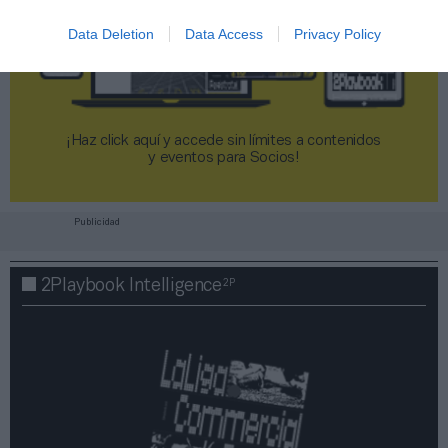
Data Deletion
Data Access
Privacy Policy
¡Haz click aquí y accede sin límites a contenidos
y eventos para Socios!​​​​​​​
Publicidad
2P
2Playbook Intelligence