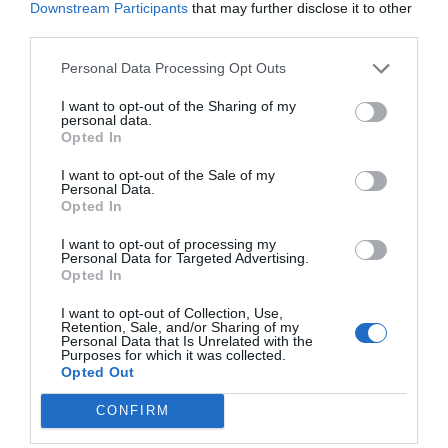
Downstream Participants
that may further disclose it to other
Índex
2P
third parties.
Puma
Personal Data Processing Opt Outs
I want to opt-out of the Sharing of my
Serie A
personal data.
Opted In
I want to opt-out of the Sale of my
Personal Data.
Publicidad
Opted In
I want to opt-out of processing my
Personal Data for Targeted Advertising.
2P
2Playbook Club
Opted In
I want to opt-out of Collection, Use,
Retention, Sale, and/or Sharing of my
Personal Data that Is Unrelated with the
Purposes for which it was collected.
Opted Out
CONFIRM