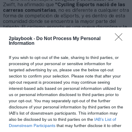
Zwift, ha afirmado que
“Cycling Esports nació de las
carreras comunitarias
, no es diferente a cualquier otra
forma de competición de eSports, y es dentro de esta
comunidad donde se encuentra la mayor parte del
talento. El ciclismo esports es una nueva disciplina y la
habilidad, la táctica y la experiencia juegan un papel
2playbook -
Do Not Process My Personal
muy importante. Creo sinceramente que estamos
Information
creando una de las formas de competición más
accesibles”.
Por otro lado,
los ganadores de ambas pruebas
If you wish to opt-out of the sale, sharing to third parties, or
recibirán el maillot arco iris de campeón del mundo
.
processing of your personal or sensitive information for
El maillot más exclusivo del planeta se dará de forma
targeted advertising by us, please use the below opt-out
virtual, aunque, más adelante, los campeones recibirán
section to confirm your selection. Please note that after your
maillots físicos que podrán llevar en las competiciones
opt-out request is processed you may continue seeing
de eSports del año siguiente.
interest-based ads based on personal information utilized by
us or personal information disclosed to third parties prior to
Añadir
2Playbook
como fuente preferida de Google
your opt-out. You may separately opt-out of the further
de forma gratuita
disclosure of your personal information by third parties on the
Mantente informado con las últimas noticias de actualidad.
IAB’s list of downstream participants. This information may
ACTIVAR AHORA
also be disclosed by us to third parties on the
IAB’s List of
Downstream Participants
that may further disclose it to other
third parties.