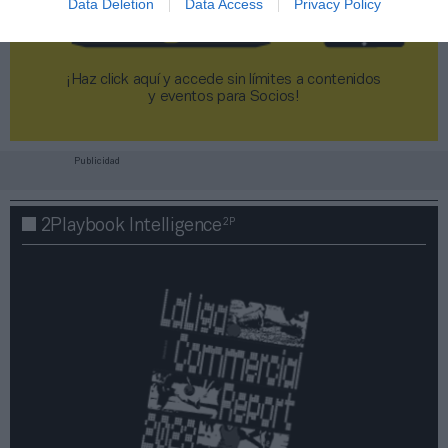
Data Deletion
Data Access
Privacy Policy
¡Haz click aquí y accede sin límites a contenidos
y eventos para Socios!​​​​​​​
Publicidad
2P
2Playbook Intelligence