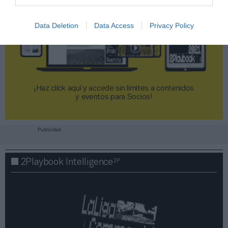
Data Deletion
Data Access
Privacy Policy
¡Haz click aquí y accede sin límites a contenidos
y eventos para Socios!​​​​​​​
Publicidad
2P
2Playbook Intelligence