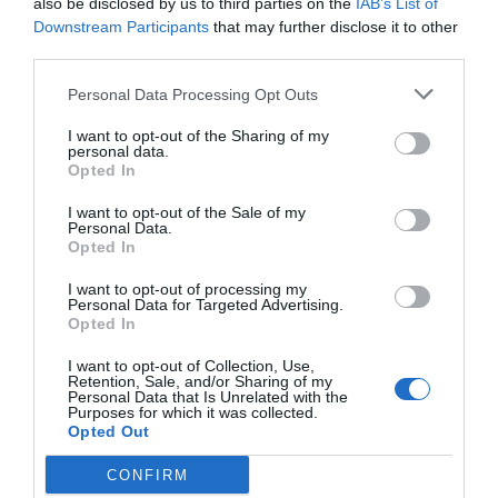
also be disclosed by us to third parties on the
IAB’s List of
Downstream Participants
that may further disclose it to other
Imprimir
third parties.
Personal Data Processing Opt Outs
Índex
2P
I want to opt-out of the Sharing of my
personal data.
Uefa
Opted In
I want to opt-out of the Sale of my
Personal Data.
Opted In
Publicidad
I want to opt-out of processing my
Personal Data for Targeted Advertising.
Opted In
2P
2Playbook Club
I want to opt-out of Collection, Use,
Retention, Sale, and/or Sharing of my
Personal Data that Is Unrelated with the
Purposes for which it was collected.
Opted Out
CONFIRM