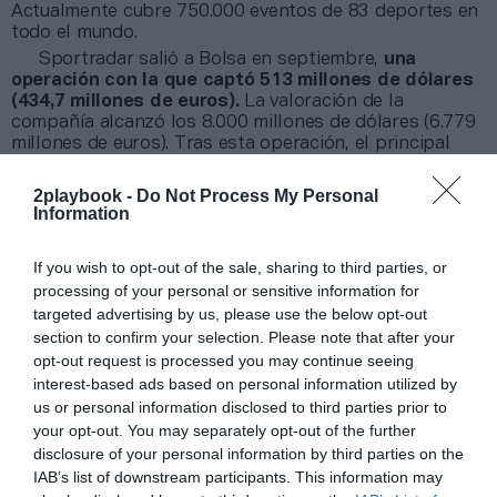
Actualmente cubre 750.000 eventos de 83 deportes en
todo el mundo.
Sportradar salió a Bolsa en septiembre,
una
operación con la que captó 513 millones de dólares
(434,7 millones de euros).
La valoración de la
compañía alcanzó los 8.000 millones de dólares (6.779
millones de euros). Tras esta operación, el principal
accionista aún es el fondo de pensiones canadiense
Cppib, que en 2018 adquirió el 47,8% de la compañía.
2playbook -
Do Not Process My Personal
El segundo socio más importante es el fundador y
Information
consejero delegado, Carsten Koerl, que posee el 34,1%
y la mayoría de los derechos de voto. Durante el primer
If you wish to opt-out of the sale, sharing to third parties, or
semestre de 2021, los ingresos fueron de 272,1
processing of your personal or sensitive information for
millones de euros, con un avance interanual del 42%.
targeted advertising by us, please use the below opt-out
section to confirm your selection. Please note that after your
Añadir
2Playbook
como fuente preferida de Google
opt-out request is processed you may continue seeing
de forma gratuita
interest-based ads based on personal information utilized by
Mantente informado con las últimas noticias de actualidad.
us or personal information disclosed to third parties prior to
ACTIVAR AHORA
your opt-out. You may separately opt-out of the further
disclosure of your personal information by third parties on the
IAB’s list of downstream participants. This information may
Compartir