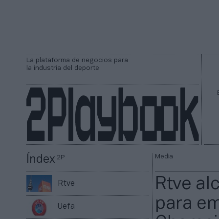
La plataforma de negocios para
la industria del deporte
Media
Índex
2P
Rtve al
Rtve
para emi
Uefa