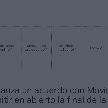
Biblioteca
Directorio de
2Playbook
2P
Eventos
2P
2P
2P
online
proveedores
Intelligence
canza un acuerdo con Movi
tir en abierto la final de la