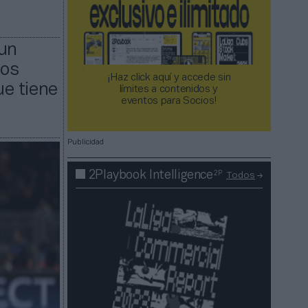
 un
ños
¡Haz click aquí y accede sin
e tiene
límites a contenidos y
eventos para Socios!​​​​​​​
Publicidad
2P
2Playbook Intelligence
Todos