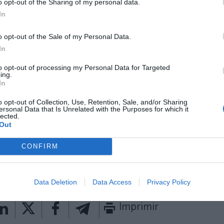
o opt-out of the Sharing of my personal data.
ovistar que es quien posee los derechos. Ahora se po
levisión pública por primera vez desde la temporada 
In
o opt-out of the Sale of my Personal Data.
ón pública ha hecho oficial que emitirá a través de L
In
 de anunciar que contará con los ex futbolistas Fe
 Ferrer como comentaristas. Por su parte, Movistar 
to opt-out of processing my Personal Data for Targeted
ing.
 encuentro pese a que
se adjudicó los derechos en
In
ulio de 2020 por 325 millones de euros anuales
con u
15%, hasta 325 millones de euros anuales para el ci
o opt-out of Collection, Use, Retention, Sale, and/or Sharing
ersonal Data that Is Unrelated with the Purposes for which it
al acuerdo anterior.
lected.
Out
aybook
como fuente preferida de Google de forma
ACTIVA
CONFIRM
mado con las últimas noticias de actualidad.
Data Deletion
Data Access
Privacy Policy
Imprimir