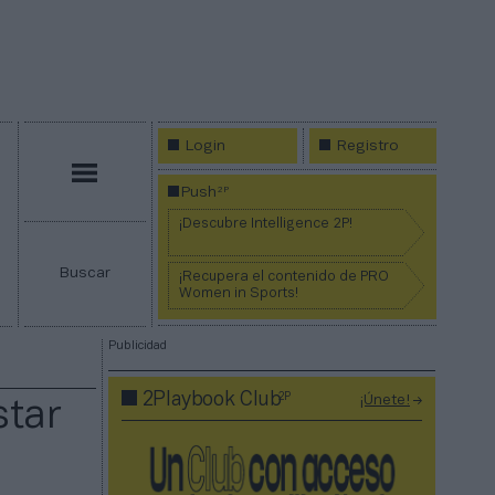
Login
Registro
Menú
2P
Push
¡Descubre Intelligence 2P!
Buscar
¡Recupera el contenido de PRO
Women in Sports!
Publicidad
2P
2Playbook Club
¡Únete!
star