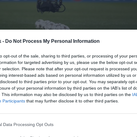
k -
Do Not Process My Personal Information
15 de febrero de 2022
to opt-out of the sale, sharing to third parties, or processing of your per
Guardar
Me gusta
formation for targeted advertising by us, please use the below opt-out s
r selection. Please note that after your opt-out request is processed y
eing interest-based ads based on personal information utilized by us or
elve a la televisión pública. Rtve se hace con uno d
disclosed to third parties prior to your opt-out. You may separately opt-
portantes en el mundo del deporte
tras llegar a un
losure of your personal information by third parties on the IAB’s list of
ara emitir la final de la Champions el próximo 28 d
. This information may also be disclosed by us to third parties on the
IA
conómicos del contrato no se han desvelado.
Participants
that may further disclose it to other third parties.
la máxima competición continental, que se disputará
vski de San Petersburgo, podrá emitirse de forma gra
ños después desde que lo hiciera por Antena 3. Estas
l Data Processing Opt Outs
Liga de Campeones se ha podido ver de forma íntegr