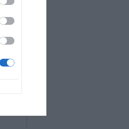
drá ver a
2014-
a 1 este
rnando
compartirá
na rebaja
clo 2021-
R AHORA