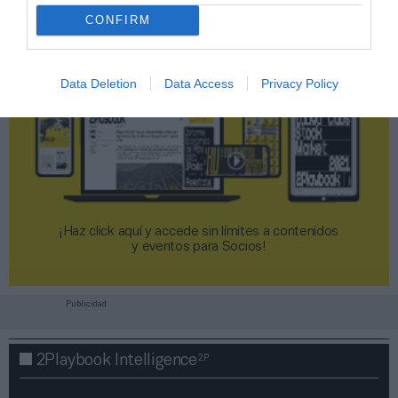
CONFIRM
Data Deletion
Data Access
Privacy Policy
¡Haz click aquí y accede sin límites a contenidos
y eventos para Socios!​​​​​​​
Publicidad
2P
2Playbook Intelligence