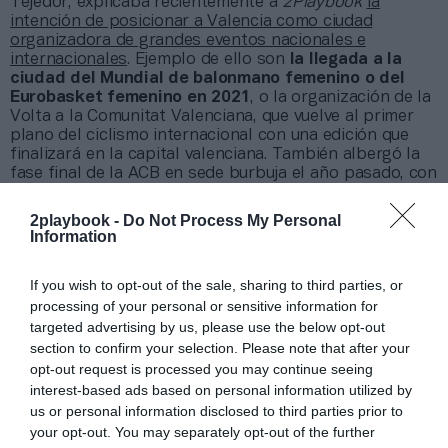
Tejedor, explicaba recientemente a
2Playbook
la
intención de posicionar a Valencia como ciudad
organizadora de grandes eventos nacionales e
internacionales
. Ejemplo de ello son
la llegada a la
ciudad del Mundial de balonmano femenino o del
Eurobasket femenino en 2021
, o la organización de la
Volta a la Comunitat Valenciana, que vuelve al primer
plano del ciclismo internacional con una edición que
finalizará en la capital valenciana. También albergó la
fase final de la ACB en sede burbuja el año pasado, con
una inversión de 1,5 millones de euros por parte del
mecenas de la Fundación Trinidad Alfonso, Juan Roig.
2playbook -
Do Not Process My Personal
Information
Añadir
2Playbook
como fuente preferida de Google
de forma gratuita
If you wish to opt-out of the sale, sharing to third parties, or
Mantente informado con las últimas noticias de actualidad.
processing of your personal or sensitive information for
ACTIVAR AHORA
targeted advertising by us, please use the below opt-out
section to confirm your selection. Please note that after your
opt-out request is processed you may continue seeing
interest-based ads based on personal information utilized by
Compartir
us or personal information disclosed to third parties prior to
Imprimir
your opt-out. You may separately opt-out of the further