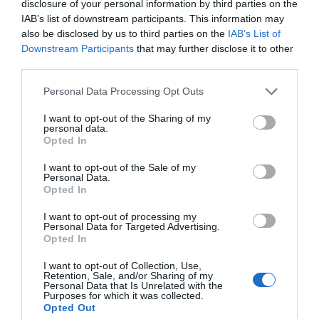
disclosure of your personal information by third parties on the
IAB’s list of downstream participants. This information may
Índex
2P
also be disclosed by us to third parties on the
IAB’s List of
Downstream Participants
that may further disclose it to other
third parties.
Fundación Trinidad Alfonso
Personal Data Processing Opt Outs
FEB
I want to opt-out of the Sharing of my
personal data.
PRO Women in Sports
Opted In
Liga Femenina de baloncesto
I want to opt-out of the Sale of my
Personal Data.
Opted In
I want to opt-out of processing my
Personal Data for Targeted Advertising.
Publicidad
Opted In
I want to opt-out of Collection, Use,
2P
2Playbook Club
Retention, Sale, and/or Sharing of my
Personal Data that Is Unrelated with the
Purposes for which it was collected.
Opted Out