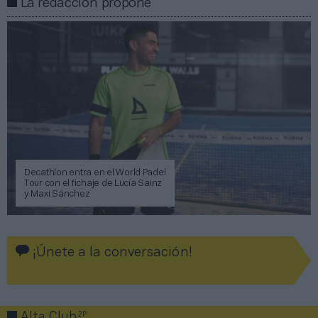
La redacción propone
Decathlon entra en el World Padel
Tour con el fichaje de Lucía Sainz
y Maxi Sánchez
¡Únete a la conversación!
2P
Alta Club