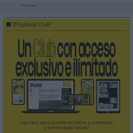
Publicidad
2P
2Playbook Club
¡Haz click aquí y accede sin límites a contenidos
y eventos para Socios!​​​​​​​