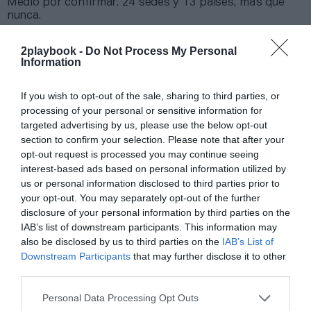
Medio por confirmar. 24 sedes y 13 países, más que
nunca.
Pero también esta explosión ha atraído a otros
inversores.
La Federación Internacional de Pádel
2playbook -
Do Not Process My Personal
(FIP) alcanzó esta semana un acuerdo estratégico
Information
con el dueño del Paris Saint-Germain
, Nasser Al-
Khelaifi, para lanzar un circuito internacional de pádel
If you wish to opt-out of the sale, sharing to third parties, or
al margen del WPT. En concreto, el ente regulador ha
processing of your personal or sensitive information for
firmado una alianza con Qatar Sports Investments
targeted advertising by us, please use the below opt-out
(QSI), fondo del dueño del club parisino, que dará lugar
a un nuevo tour internacional que contará con la
section to confirm your selection. Please note that after your
inversión del dueño del PSG.
opt-out request is processed you may continue seeing
El acuerdo cuenta con el visto bueno de la
interest-based ads based on personal information utilized by
Asociación de Jugadores Profesionales (PPA)
,
us or personal information disclosed to third parties prior to
liderada por Alejandro Galán y de la que forman parte
your opt-out. You may separately opt-out of the further
los mejores jugadores del circuito WPT. He aquí el
disclosure of your personal information by third parties on the
punto de fricción, ya que el World Padel Tour tiene un
IAB’s list of downstream participants. This information may
acuerdo de exclusividad con los jugadores hasta 2023,
also be disclosed by us to third parties on the
IAB’s List of
lo que choca de lleno con los planes del nuevo circuito
Downstream Participants
that may further disclose it to other
de la FIP, que empezará con al menos diez torneos
third parties.
anuales en 2022 y 2023. La idea es que la cifra aumente
hasta 25 citas en 2024.
Personal Data Processing Opt Outs