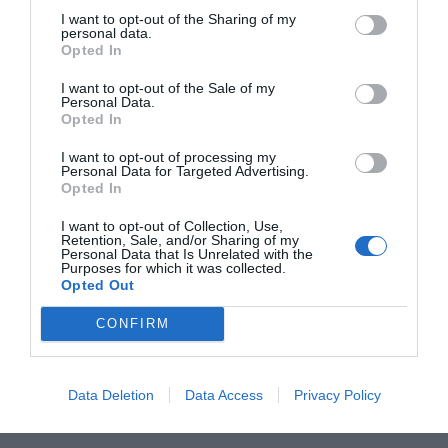
Añadir
2Playbook
como fuente preferida de Google
I want to opt-out of the Sharing of my
de forma gratuita
personal data.
Mantente informado con las últimas noticias de actualidad.
Opted In
ACTIVAR AHORA
I want to opt-out of the Sale of my
Personal Data.
Opted In
Compartir
I want to opt-out of processing my
Personal Data for Targeted Advertising.
Imprimir
Opted In
I want to opt-out of Collection, Use,
Índex
2P
Retention, Sale, and/or Sharing of my
Personal Data that Is Unrelated with the
Purposes for which it was collected.
Opted Out
World Padel Tour
CONFIRM
Telefónica
Movistar
Data Deletion
Data Access
Privacy Policy