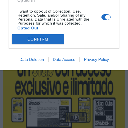
Opted In
Peloton
I want to opt-out of Collection, Use,
Retention, Sale, and/or Sharing of my
Personal Data that Is Unrelated with the
Purposes for which it was collected.
Opted Out
Publicidad
CONFIRM
2P
2Playbook Club
Data Deletion
Data Access
Privacy Policy