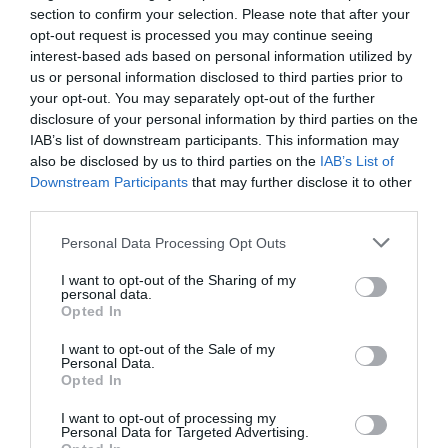
section to confirm your selection. Please note that after your
El ejercicio 2021 (el año fiscal de Peloton empieza
opt-out request is processed you may continue seeing
en julio y acaba en junio) fue el primer año completo en
interest-based ads based on personal information utilized by
que los resultados de la empresa se vieron marcados
us or personal information disclosed to third parties prior to
por la pandemia. La compañía venía con el buen viento
de cola del último trimestre de 2020 (entre abril y
your opt-out. You may separately opt-out of the further
junio), cuando el confinamiento supuso un
disclosure of your personal information by third parties on the
verdadero
boom
del entrenamiento en el hogar.
IAB’s list of downstream participants. This information may
also be disclosed by us to third parties on the
IAB’s List of
Añadir
2Playbook
como fuente preferida de Google
Downstream Participants
that may further disclose it to other
de forma gratuita
third parties.
Mantente informado con las últimas noticias de actualidad.
ACTIVAR AHORA
Personal Data Processing Opt Outs
I want to opt-out of the Sharing of my
personal data.
Opted In
Compartir
I want to opt-out of the Sale of my
Imprimir
Personal Data.
Opted In
Índex
2P
I want to opt-out of processing my
Personal Data for Targeted Advertising.