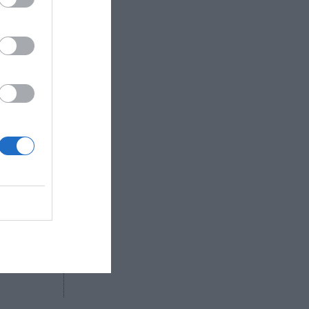
48
con más de
eletics es
 creemos
industria
el mercado
zz
R AHORA