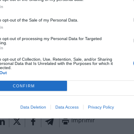
dispone para entrenar. En total,
se han registrado 
In
uarios de más de 160 países, y en Europa cuenta 
as que pagan la suscripción.
o opt-out of the Sale of my Personal Data.
In
un
player
relativamente nuevo en Estados Unidos, Fre
mundial en el acondicionamiento físico en el hogar y
to opt-out of processing my Personal Data for Targeted
ectamente posicionados para continuar liderando la 
ing.
In
miento físico en el futuro posterior al Covid-19 en 
”, ha comentado John Spinale, socio gerente de Ja
o opt-out of Collection, Use, Retention, Sale, and/or Sharing
rs.
ersonal Data that Is Unrelated with the Purposes for which it
lected.
Out
aybook
como fuente preferida de Google de forma
ACTIVA
CONFIRM
mado con las últimas noticias de actualidad.
Data Deletion
Data Access
Privacy Policy
Imprimir