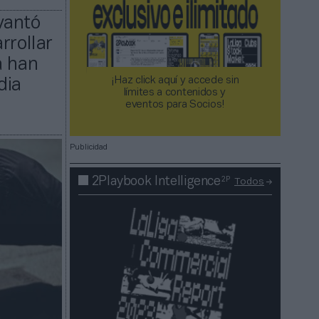
evantó
rrollar
a han
¡Haz click aquí y accede sin
dia
límites a contenidos y
eventos para Socios!​​​​​​​
Publicidad
2P
2Playbook Intelligence
Todos