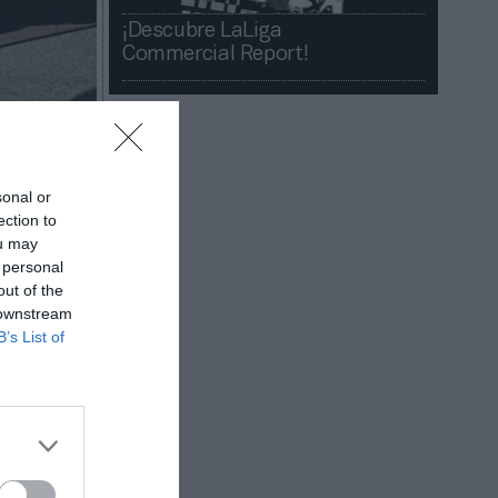
¡Descubre LaLiga
Commercial Report!​​
sonal or
ection to
ou may
 personal
out of the
llones de
 downstream
y Media
B’s List of
és de que
 2018.
en sus
tema de
as de
o y del