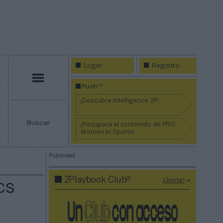
Login
Registro
Menú
2P
Push
¡Descubre Intelligence 2P!
Buscar
¡Recupera el contenido de PRO
Women in Sports!
Publicidad
2P
2Playbook Club
¡Únete!
cs