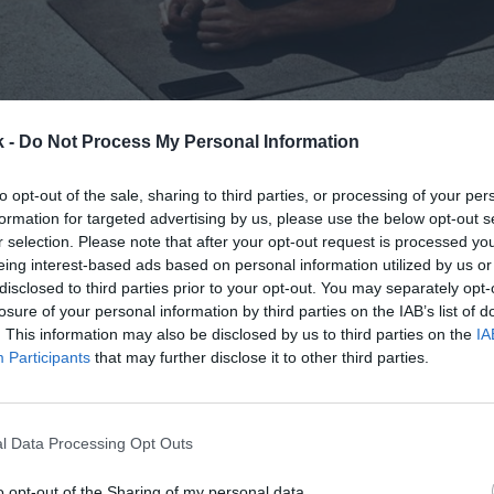
k -
Do Not Process My Personal Information
25 de septiembre de 2020
to opt-out of the sale, sharing to third parties, or processing of your per
Guardar
Me gusta
formation for targeted advertising by us, please use the below opt-out s
r selection. Please note that after your opt-out request is processed y
eing interest-based ads based on personal information utilized by us or
e al capital en plena pandemia.
La aplicación de
disclosed to third parties prior to your opt-out. You may separately opt-
virtual ha captado 25 millones de dólares (21,4 mi
losure of your personal information by third parties on the IAB’s list of
poyo de los fondos Jazz Venture Partners, Causewa
. This information may also be disclosed by us to third parties on the
IA
rupo de inversión KKcg. Esta ronda llega años despu
Participants
that may further disclose it to other third parties.
ones de dólares (38,5 millones de euros) a finales de
ón alemana fundada en 2013 ganó fuerza en Europa 
os últimos años ha crecido en Estados Unidos. El sis
l Data Processing Opt Outs
e apoya en la inteligencia artificial y elabora rutin
on vídeos en función de las preferencias del usuari
o opt-out of the Sharing of my personal data.