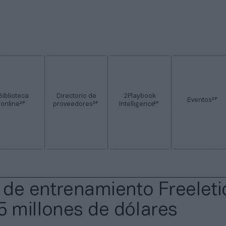
Biblioteca
Directorio de
2Playbook
2P
Eventos
2P
2P
2P
online
proveedores
Intelligence
’ de entrenamiento Freeleti
5 millones de dólares