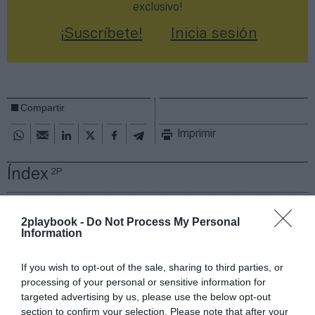
exclusivo!
¡Suscríbete!
Inicia sesión
Compartir
Imprimir
Índex
2P
Operaciones corporativas
2playbook -
Do Not Process My Personal
Information
VivaGym
If you wish to opt-out of the sale, sharing to third parties, or
BeOne
processing of your personal or sensitive information for
targeted advertising by us, please use the below opt-out
David Lloyd
section to confirm your selection. Please note that after your