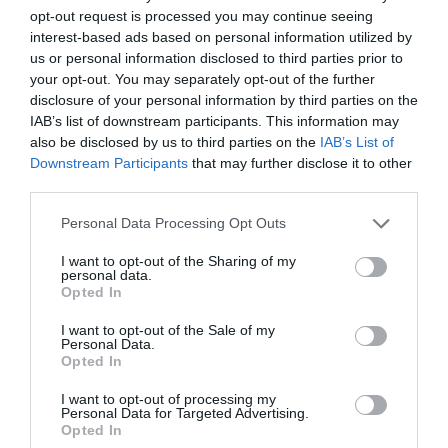
opt-out request is processed you may continue seeing
interest-based ads based on personal information utilized by
GOfit
us or personal information disclosed to third parties prior to
your opt-out. You may separately opt-out of the further
Basic-Fit
disclosure of your personal information by third parties on the
IAB’s list of downstream participants. This information may
Forus
also be disclosed by us to third parties on the
IAB’s List of
Downstream Participants
that may further disclose it to other
third parties.
Enjoy Wellness
Personal Data Processing Opt Outs
Supera
I want to opt-out of the Sharing of my
personal data.
Duin Sports
Opted In
Brooklyn Fitboxing
I want to opt-out of the Sale of my
Personal Data.
Opted In
CDO Fitness - BPXport
I want to opt-out of processing my
Personal Data for Targeted Advertising.
Fitness Park
Opted In