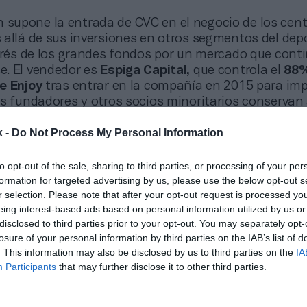
 supone la entrada de CVC en el negocio de los cen
allá de sus inversiones en otros segmentos del depo
terés de los grandes fondos por un mercado que cont
. El vendedor es
Espiga Capital,
que controla el
88%
de Enjoy
tras entrar en la compañía en 2015 para imp
os fundadores y otros socios minoritarios conservan
ital.
k -
Do Not Process My Personal Information
a con una cartera de
22 centros deportivos
, de los 
os y otros cinco abrirán en los próximos meses. La 
to opt-out of the sale, sharing to third parties, or processing of your per
ada en el desarrollo y gestión de grandes instalacio
formation for targeted advertising by us, please use the below opt-out s
chas de ellas bajo régimen de concesión administrat
r selection. Please note that after your opt-out request is processed y
ntada al fitness, la natación y las actividades famili
eing interest-based ads based on personal information utilized by us or
disclosed to third parties prior to your opt-out. You may separately opt-
encaja con la estrategia de inversión de los fondos
losure of your personal information by third parties on the IAB’s list of
en infraestructura social, un segmento que prioriza 
. This information may also be disclosed by us to third parties on the
IA
currentes y contratos de largo plazo. En este conte
Participants
that may further disclose it to other third parties.
r un crecimiento más gradual que el de las cadenas 
ajo coste, pero respaldado por activos concesionales