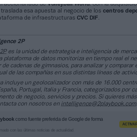
el accionariado de
Volleyball World
. Con la adquisici
 traslada esa apuesta al negocio de los
centros dep
lataforma de infraestructuras
CVC DIF
.
ligence 2P
 2P
es la unidad de estrategia e inteligencia de merc
 plataforma de datos monitoriza en tiempo real el n
 de cadenas de gimnasios, para analizar y comparar e
al de las compañías en sus distintas líneas de activi
a incluye un geolocalizador con más de 16.000 centr
spaña, Portugal, Italia y Francia, categorizados por c
ento de negocio, servicios y precios. Si quieres más
ontacta con nosotros en
intelligence@2playbook.com
aybook
como fuente preferida de Google de forma
ACTIVA
mado con las últimas noticias de actualidad.