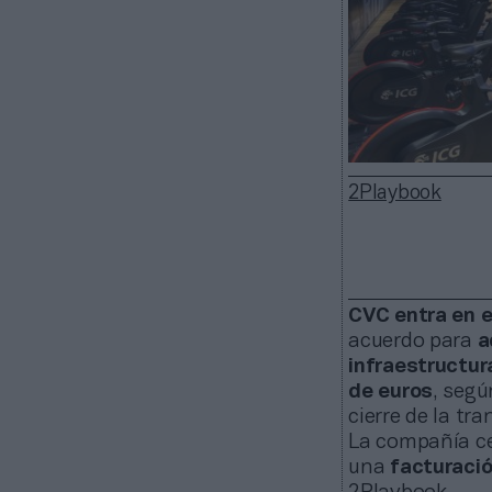
2Playbook
CVC entra en 
acuerdo para
a
infraestructur
de euros
, seg
cierre de la tr
La compañía ce
una
facturació