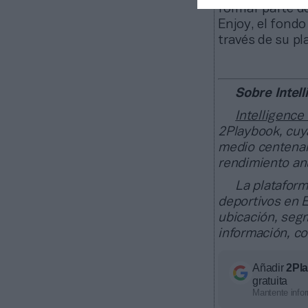
formar parte d
Enjoy, el fondo
través de su p
Sobre Intel
Intelligence
2Playbook, cuya
medio centenar
rendimiento anu
La plataform
deportivos en E
ubicación, segm
información, c
Añadir
2Pl
gratuita
Mantente infor