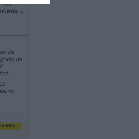
ón de
ortivos
, a
ado de
egocio de
l
dad.
os
adena,
.
R AHORA