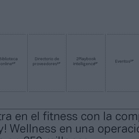
Biblioteca
Directorio de
2Playbook
2P
Eventos
2P
2P
2P
online
proveedores
Intelligence
ra en el fitness con la co
y! Wellness en una operaci