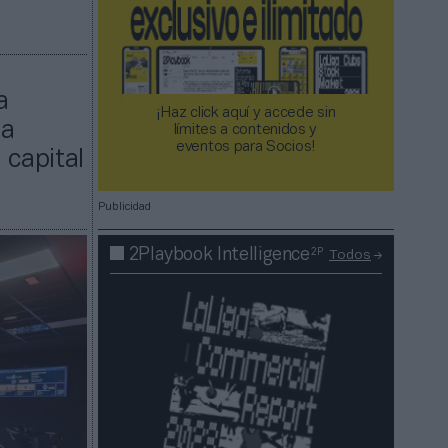
a
¡Haz click aquí y accede sin
 a
límites a contenidos y
eventos para Socios!​​​​​​​
 capital
Publicidad
2P
2Playbook Intelligence
Todos