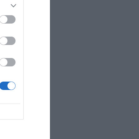
ctividad
 ultima la
 300
repara la
roceso de
o de
nzar una
s
 del
ctor tras
hip
, la
ás de