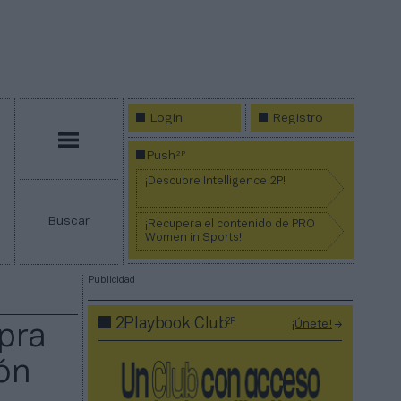
Login
Registro
Menú
2P
Push
¡Descubre Intelligence 2P!
Buscar
¡Recupera el contenido de PRO
Women in Sports!
Publicidad
2P
2Playbook Club
¡Únete!
mpra
ón