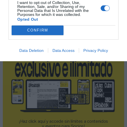
I want to opt-out of Collection, Use,
Retention, Sale, and/or Sharing of my
Personal Data that Is Unrelated with the
Publicidad
Purposes for which it was collected.
Opted Out
2P
2Playbook Club
CONFIRM
Data Deletion
Data Access
Privacy Policy
¡Haz click aquí y accede sin límites a contenidos
y eventos para Socios!​​​​​​​