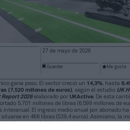
27 de mayo de 2026
Guardar
Me gusta
ánico gana peso. El sector creció un
14,3%
, hasta
6.4
ras (7.520 millones de euros)
, según el estudio
UK H
 Report 2026
elaborado por
UKActive
. De esta canti
tado 5.701 millones de libras (6.599 millones de eur
% interanual. El ingreso medio anual por abonado ha
situarse en 466 libras (539,4 euros). Asimismo, la in
e de clientes un 6,6%, alcanzando los
12,2 millones 