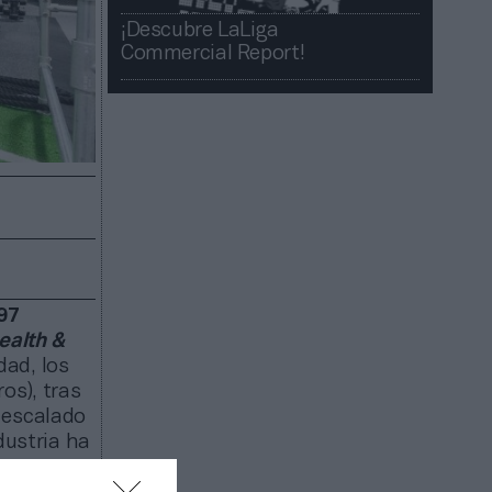
¡Descubre LaLiga
Commercial Report!​​
97
ealth &
dad, los
os), tras
 escalado
dustria ha
de socios