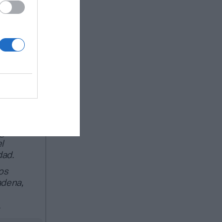
el
Informe
or la
ión del
ros
 de forma
ado de
egocio de
l
dad.
os
adena,
.