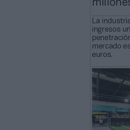
millone
La industri
ingresos u
penetración
mercado esp
euros.