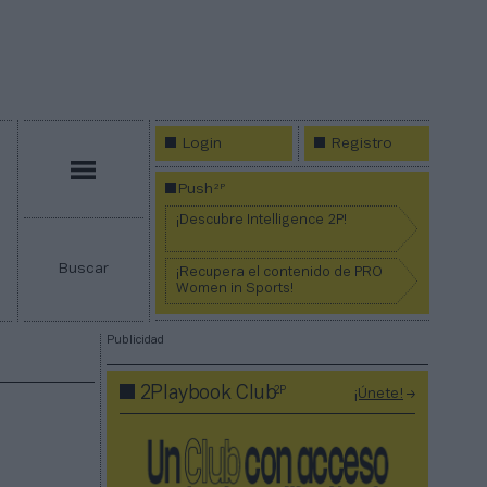
Login
Registro
Menú
2P
Push
¡Descubre Intelligence 2P!
Buscar
¡Recupera el contenido de PRO
Women in Sports!
Publicidad
2P
2Playbook Club
¡Únete!