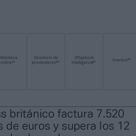
Biblioteca
Directorio de
2Playbook
2P
Eventos
2P
2P
2P
online
proveedores
Intelligence
ss británico factura 7.520
s de euros y supera los 12