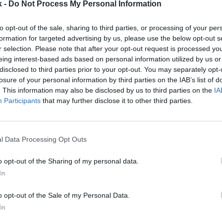
 un total de 5.842 gimnasios que han registrado 679
k -
Do Not Process My Personal Information
entros
privados
ha liderado el negocio con 2.051 club
to opt-out of the sale, sharing to third parties, or processing of your per
formation for targeted advertising by us, please use the below opt-out s
entes y una facturación de 3.341 millones de libras (
r selection. Please note that after your opt-out request is processed y
os). Por su parte, los complejos
públicos
y
concesio
eing interest-based ads based on personal information utilized by us or
nstalaciones, 4,3 millones de socios y unas ventas 
disclosed to third parties prior to your opt-out. You may separately opt-
ras (3.000 millones de euros). Los operadores
indepen
losure of your personal information by third parties on the IAB’s list of
los 2.051 locales únicos, 1,5 millones de abonados 
. This information may also be disclosed by us to third parties on the
IA
 millones de libras (652,9 millones de euros). Con tod
Participants
that may further disclose it to other third parties.
 ha escalado hasta el
18%
.
a vuelto a registrar un año récord de crecimiento pes
ivo cada vez más desafiante. Los consumidores sig
l Data Processing Opt Outs
salud y percibiendo valor en gastar en membresías f
Stalker, presidente de UKActive
. “Los servicios que 
o opt-out of the Sharing of my personal data.
 la salud preventiva, mejoran la recuperación de
In
 lesiones, aumentan la productividad y ayudan a m
ctivas laboralmente”, añadió.
o opt-out of the Sale of my Personal Data.
In
respecta al mercado español
, el sector ha alcanzado 
 del 16,5% entre la población mayor de 15 años, lo 