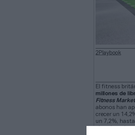
2Playbook
El fitness brit
millones de lib
Fitness Market
abonos han apor
crecer un 14,2
un 7,2%, hasta 
elevado su bas