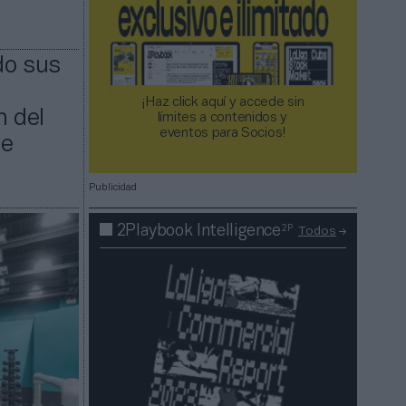
do sus
¡Haz click aquí y accede sin
n del
límites a contenidos y
eventos para Socios!​​​​​​​
de
Publicidad
2P
2Playbook Intelligence
Todos