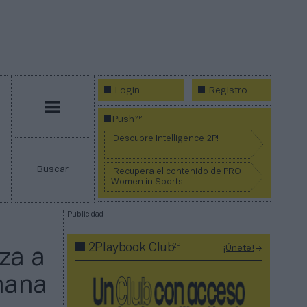
Login
Registro
Menú
2P
Push
¡Descubre Intelligence 2P!
Buscar
¡Recupera el contenido de PRO
Women in Sports!
Publicidad
2P
2Playbook Club
¡Únete!
za a
mana