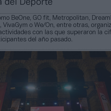
 del Deporte
mo BeOne, GO fit, Metropolitan, DreamF
, VivaGym o We/On, entre otras, organi
actividades con las que superaron la ci
icipantes del año pasado.