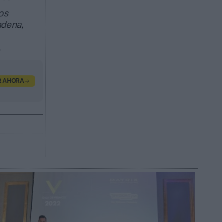
os
adena,
.
R AHORA