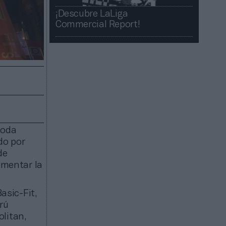
¡Descubre LaLiga
Commercial Report!​​
toda
do por
de
omentar la
asic-Fit,
rú
olitan,