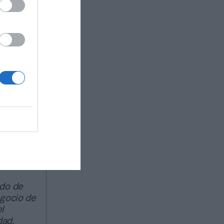
ada en
 físicas
sterclass
 Body
ente
rico y
iativa
spaña
e Deportes
aña,
d de vida.
ado de
egocio de
l
dad.