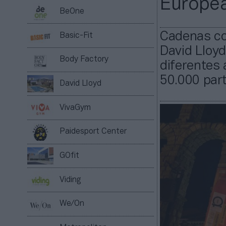
Europea
BeOne
Cadenas co
Basic-Fit
David Lloyd
Body Factory
diferentes 
50.000 part
David Lloyd
VivaGym
Paidesport Center
GOfit
Viding
We/On