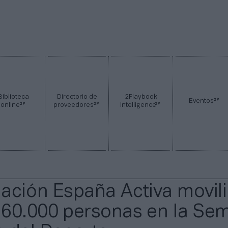
Biblioteca
Directorio de
2Playbook
2P
Eventos
2P
2P
2P
online
proveedores
Intelligence
ación España Activa movili
60.000 personas en la Se