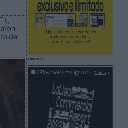
it,
zaron
¡Haz click aquí y accede sin
fra de
límites a contenidos y
eventos para Socios!​​​​​​​
Publicidad
2P
2Playbook Intelligence
Todos