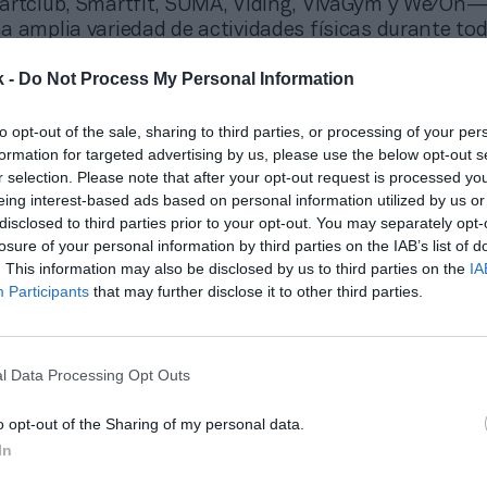
artclub, Smartfit, SUMA, Viding, VivaGym y We/On—
 amplia variedad de actividades físicas durante tod
 uno de sus centros, desde sesiones de baile y ejerc
k -
Do Not Process My Personal Information
es de alta y media intensidad hasta prácticas cuerp
ogrado alcanzar el objetivo marcado de superar la ci
ue fue de
50.000 personas
movilizadas.
to opt-out of the sale, sharing to third parties, or processing of your per
formation for targeted advertising by us, please use the below opt-out s
y satisfechos con la excelente acogida que ha teni
r selection. Please note that after your opt-out request is processed y
 del Deporte 2025. La participación de 60.000 pers
eing interest-based ads based on personal information utilized by us or
muestra que el mensaje de promover un estilo de vid
disclosed to third parties prior to your opt-out. You may separately opt-
e calando en la sociedad”, ha señalado
Jaime Lissav
losure of your personal information by third parties on the IAB’s list of
la Fundación España Activa.
. This information may also be disclosed by us to third parties on the
IA
Participants
that may further disclose it to other third parties.
iso y la colaboración de todos nuestros socios han 
alcanzar este logro. Gracias a su implicación, segui
 movimiento que impulsa el bienestar y la actividad
l Data Processing Opt Outs
tos de la sociedad”, ha añadido.
 sábado 27 de septiembre se celebró en el Acueduc
o opt-out of the Sharing of my personal data.
eActiveNight
, un evento organizado por el Consejo S
In
 con el Ayuntamiento de Segovia, y que contó con la