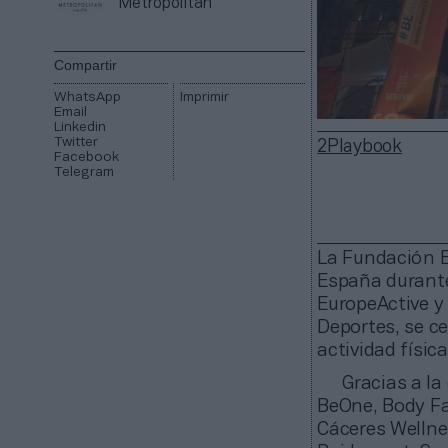
Metropolitan
Compartir
WhatsApp
Imprimir
Email
Linkedin
Twitter
2Playbook
Facebook
Telegram
La Fundación 
España durante
EuropeActive y 
Deportes, se ce
actividad físic
Gracias a la
BeOne, Body Fac
Cáceres Wellne