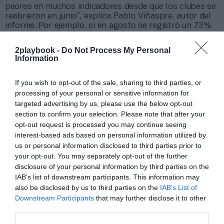
peores en muchos indicadores desde que los clubes se
reabrieron en junio”, explica Pablo Viñaspre, autor del
informe. Por ejemplo, si en agosto se registró un 73%
de los accesos que se dieron en agosto de 2019, en
enero este porcentaje cayó al 35%.
2playbook -
Do Not Process My Personal
En el primer mes del año, los gimnasios contaban
Information
con un 43% menos de socios, mientras que en julio
la caída era del 18%
. Con todo, Viñaspre asegura que
If you wish to opt-out of the sale, sharing to third parties, or
el hecho de que en enero los gimnasios mantuvieran el
processing of your personal or sensitive information for
57% de los socios respecto al mismo mes de 2020 “es
targeted advertising by us, please use the below opt-out
una buena señal que indica que los socios que quedan
section to confirm your selection. Please note that after your
tienen un alto nivel de compromiso”.
opt-out request is processed you may continue seeing
interest-based ads based on personal information utilized by
Añadir
2Playbook
como fuente preferida de Google
us or personal information disclosed to third parties prior to
de forma gratuita
Mantente informado con las últimas noticias de actualidad.
your opt-out. You may separately opt-out of the further
ACTIVAR AHORA
disclosure of your personal information by third parties on the
IAB’s list of downstream participants. This information may
also be disclosed by us to third parties on the
IAB’s List of
Downstream Participants
that may further disclose it to other
Compartir
third parties.
Imprimir