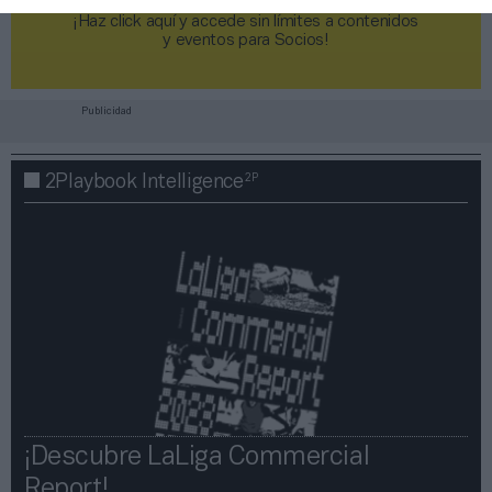
¡Haz click aquí y accede sin límites a contenidos
y eventos para Socios!​​​​​​​
Publicidad
2P
2Playbook Intelligence
¡Descubre LaLiga Commercial
Report!​​