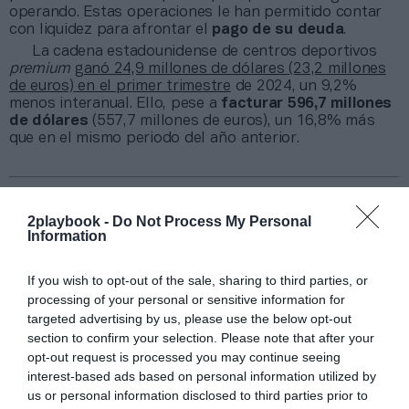
operando. Estas operaciones le han permitido contar
con liquidez para afrontar el
pago de su deuda
.
La cadena estadounidense de centros deportivos
premium
ganó 24,9 millones de dólares (23,2 millones
de euros) en el primer trimestre
de 2024, un 9,2%
menos interanual. Ello, pese a
facturar 596,7 millones
de dólares
(557,7 millones de euros), un 16,8% más
que en el mismo periodo del año anterior.
Sobre Intelligence 2P
Intelligence 2P
es la unidad de estrategia e
2playbook -
Do Not Process My Personal
inteligencia de mercado de 2Playbook, cuya plataforma
Information
de datos monitoriza en tiempo real el negocio de más
de una treintena de gestoras de instalaciones deportivas
If you wish to opt-out of the sale, sharing to third parties, or
y un mapa con más de 6.600 centros deportivos
processing of your personal or sensitive information for
indexados. Si quieres más información, contacta con
targeted advertising by us, please use the below opt-out
nosotros a través de
intelligence@2playbook.com
.
section to confirm your selection. Please note that after your
opt-out request is processed you may continue seeing
Añadir
2Playbook
como fuente preferida de Google
interest-based ads based on personal information utilized by
de forma gratuita
us or personal information disclosed to third parties prior to
Mantente informado con las últimas noticias de actualidad.