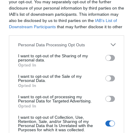
ACTIVAR AHORA
your opt-out. You may separately opt-out of the further
disclosure of your personal information by third parties on the
IAB’s list of downstream participants. This information may
also be disclosed by us to third parties on the
IAB’s List of
Compartir
Downstream Participants
that may further disclose it to other
third parties.
Imprimir
Personal Data Processing Opt Outs
Índex
2P
I want to opt-out of the Sharing of my
personal data.
Opted In
Life Time
I want to opt-out of the Sale of my
Personal Data.
Operaciones corporativas
Opted In
I want to opt-out of processing my
Personal Data for Targeted Advertising.
Opted In
Publicidad
I want to opt-out of Collection, Use,
Retention, Sale, and/or Sharing of my
Personal Data that Is Unrelated with the
2P
2Playbook Club
Purposes for which it was collected.