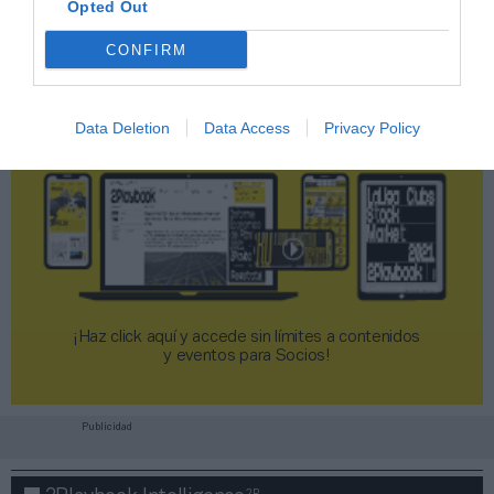
Opted Out
CONFIRM
Data Deletion
Data Access
Privacy Policy
¡Haz click aquí y accede sin límites a contenidos
y eventos para Socios!​​​​​​​
Publicidad
2P