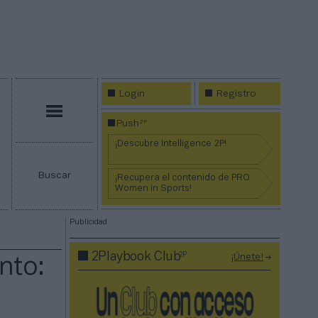
Login
Registro
Menú
2P
Push
¡Descubre Intelligence 2P!
Buscar
¡Recupera el contenido de PRO
Women in Sports!
Publicidad
2P
2Playbook Club
¡Únete!
nto: