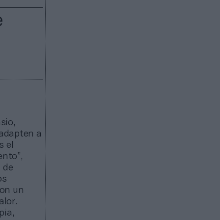
e
sio,
e adapten a
s el
nto”,
n de
os
con un
lor.
pia,