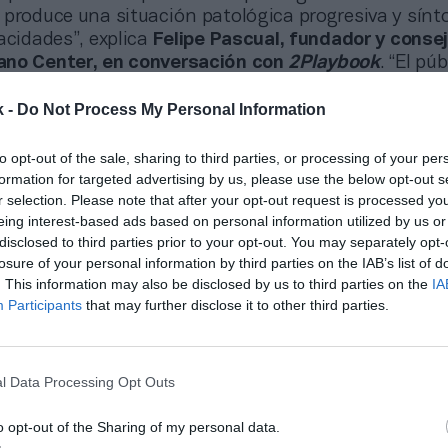
 produce una situación patológica progresiva y sín
acidades”, explica
Felipe Pascual, fundador y conse
ano Center, en conversación con
2Playbook
. “El púb
a vez más presente dentro de nuestra oferta y masa 
es son compatibles con las nuestras. No tanto por l
k -
Do Not Process My Personal Information
funcional y mental”, añade.
to opt-out of the sale, sharing to third parties, or processing of your per
formation for targeted advertising by us, please use the below opt-out s
r selection. Please note that after your opt-out request is processed y
ior está cada vez más presen
eing interest-based ads based on personal information utilized by us or
disclosed to third parties prior to your opt-out. You may separately opt-
ra oferta y masa crítica. Sus
losure of your personal information by third parties on the IAB’s list of
. This information may also be disclosed by us to third parties on the
IA
on compatibles con las nuest
Participants
that may further disclose it to other third parties.
l Data Processing Opt Outs
ayor de 60 años refleja el perfil que la compañía bus
cionalmente sedentarias, para quienes el deporte n
o opt-out of the Sharing of my personal data.