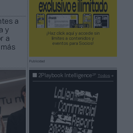
ntes a
a y
¡Haz click aquí y accede sin
r a
límites a contenidos y
eventos para Socios!​​​​​​​
e más
Publicidad
2P
2Playbook Intelligence
Todos