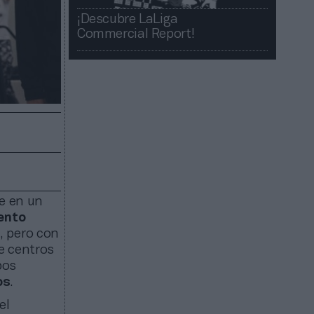
¡Descubre LaLiga
Commercial Report!​​
se en un
ento
s, pero con
e centros
pos
os
.
el