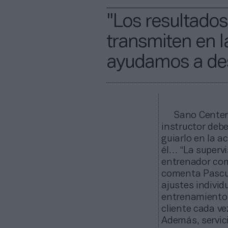
"Los resultados
transmiten en l
ayudamos a desc
Sano Center
instructor debe
guiarlo en la a
él… “La supervi
entrenador co
comenta Pascual
ajustes individ
entrenamientos
cliente cada v
Además, servici