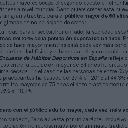
 adultos mayores ocupa el segundo puesto en el rank
itness a nivel mundial. Sano quiere crecer esta nueva
s un gran atractivo para el
público mayor de 60 año
s gimnasios no ha dejado de crecer.
unidad para el sector. Por un lado, la sociedad espa
más del 20% de la población supera los 64 años
. P
lico se hace mayor mientras está cada vez más conc
ia de la salud física y el bienestar. Hay un cambio d
Encuesta de Hábitos Deportivos en España
refleja q
tness entre la población mayor de 64 años ha crecido
tima década. En el caso de las personas de entre 65 
de practicantes ha pasado del 27% en 2015 al 44,3% 
ntre los mayores de 75 años el dato prácticamente 
9,6% al 18,7%.
cano con el público adulto mayor, cada vez más ac
no cuidado, Sano apuesta por un carácter inclusivo.
 población no representada por el gimnasio tradicion