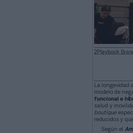
2Playbook Bran
La longevidad a
modelo de negoc
funcional e híb
salud y movili
boutique
espec
reducidos y qu
Según el
Ame