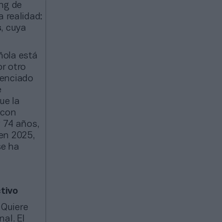
ing de
 realidad:
s
, cuya
ñola está
or otro
ienciado
e
ue la
 con
y 74 años,
en 2025,
se ha
tivo
 Quiere
al. El