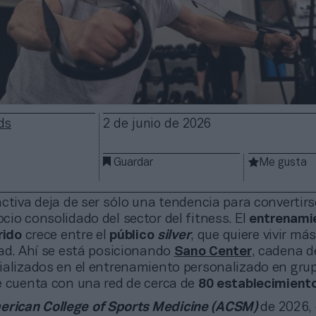
ds
2 de junio de 2026
Guardar
Me gusta
ctiva deja de ser sólo una tendencia para convertir
io consolidado del sector del fitness. El
entrenami
rido
crece entre el
público
silver
, que quiere vivir má
dad. Ahí se está posicionando
Sano Center
, cadena d
ializados en el entrenamiento personalizado en gru
e cuenta con una red de cerca de
80 establecimient
rican College of Sports Medicine (ACSM)
de 2026, 