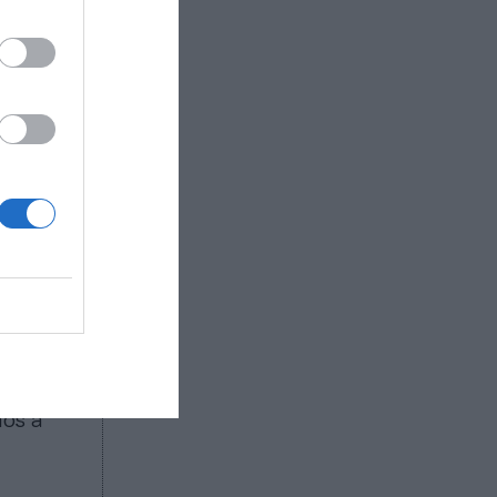
ovilidad,
za en su
sta
Pascual.
atologías
o alumno-
to
e no todo
d.
 mejorar su
ación de
te senior,
uando te
ces no son
mos a