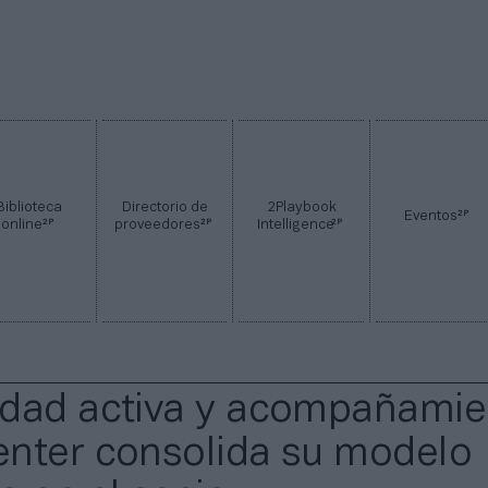
Biblioteca
Directorio de
2Playbook
2P
Eventos
2P
2P
2P
online
proveedores
Intelligence
dad activa y acompañamie
nter consolida su modelo