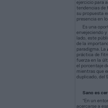
ejercicio para
tendencias de f
su propuesta e
presencia en lo
Es una oport
envejeciendo y
lado, este púb
de la importanc
paradigma. La
práctica de fi
fuerza en la úl
el porcentaje 
mientras que e
duplicado, del 
Sano es cer
“En un entor
acercarse a esa