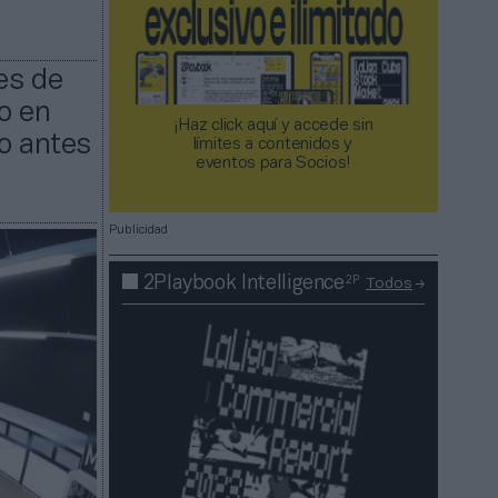
es de
o en
¡Haz click aquí y accede sin
to antes
límites a contenidos y
eventos para Socios!​​​​​​​
Publicidad
2P
2Playbook Intelligence
Todos