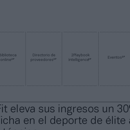
Biblioteca
Directorio de
2Playbook
2P
Eventos
2P
2P
2P
online
proveedores
Intelligence
it eleva sus ingresos un 3
icha en el deporte de élite 