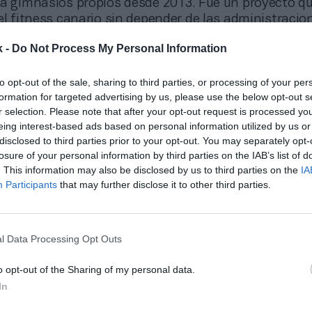
ra gimnasios propios desde 2013. Fue un proyecto q
el fitness canario sin depender de las administracio
 su negocio depende de los proyectos privados qu
k -
Do Not Process My Personal Information
en la región
, donde opera un total de nueve instalac
to opt-out of the sale, sharing to third parties, or processing of your per
pesar de los cierres y del importante descenso de cli
formation for targeted advertising by us, please use the below opt-out s
a pandemia, no supuso un descenso importante con
r selection. Please note that after your opt-out request is processed y
19 ya que, en ese año no se computaron en su totalid
eing interest-based ads based on personal information utilized by us or
entros que se abrieron”, ha explicado la compañía e
disclosed to third parties prior to your opt-out. You may separately opt-
losure of your personal information by third parties on the IAB’s list of
. This information may also be disclosed by us to third parties on the
IA
onado
Participants
that may further disclose it to other third parties.
 deja en ‘stand-by’ dos aperturas tras facturar 11,4 millones en 2020
los planes de expansión, el grupo ha decidido espe
l Data Processing Opt Outs
el mercado tras la pandemia
, por lo que mantiene p
que estaban previstas antes de marzo de 2020. No ob
o opt-out of the Sharing of my personal data.
ñía no descartan algún movimiento para este ejerci
In
actos con propietarios de varios locales que podría