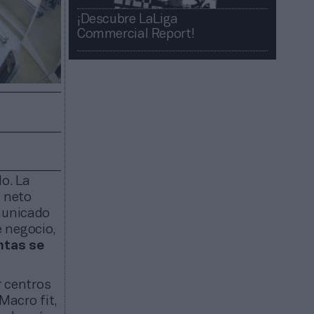
¡Descubre LaLiga
Commercial Report!​​
o. La
o neto
omunicado
e negocio,
ntas se
r centros
Macro fit,