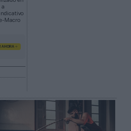
alizado en
 a
indicativo
de-Macro
R AHORA