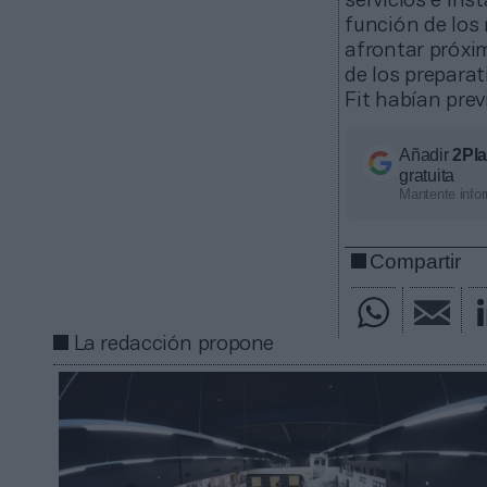
servicios e ins
función de los
afrontar próxi
de los prepara
Fit habían prev
Añadir
2Pl
gratuita
Mantente infor
Compartir
La redacción propone