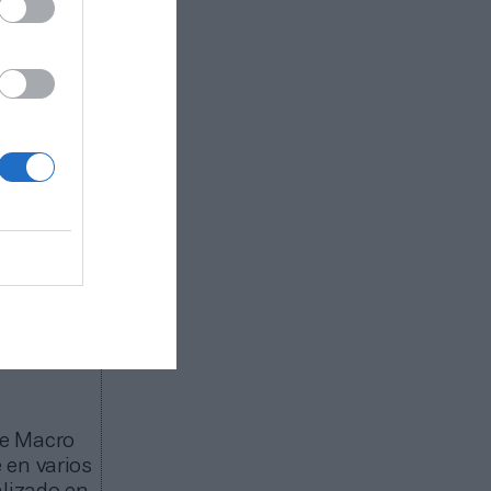
s de marzo
ia se
en
de 3.000
 misma
n la
una
endrá a
, y a
incipales
e
de Macro
 en varios