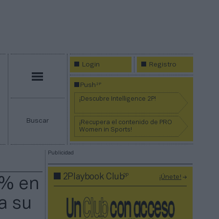
Login
Registro
Menú
2P
Push
¡Descubre Intelligence 2P!
Buscar
¡Recupera el contenido de PRO
Women in Sports!
Publicidad
2P
2Playbook Club
¡Únete!
0% en
a su