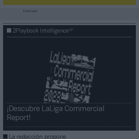
Publicidad
2P
2Playbook Intelligence
¡Descubre LaLiga Commercial
Report!​​
La redacción propone