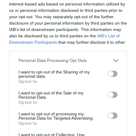
los costes salariales, Pellón argumenta que la clave
interest-based ads based on personal information utilized by
está en “darle cada vez más valor a la cuota añadiendo
us or personal information disclosed to third parties prior to
contenidos y servicios, pero sin cobrar más por ello”.
your opt-out. You may separately opt-out of the further
De ahí la ofensiva digital y la boutiquización de los
disclosure of your personal information by third parties on the
clubes al calor de las nuevas tendencias.
IAB’s list of downstream participants. This information may
Otra vía con el que la empresa espera crecer es a
also be disclosed by us to third parties on the
IAB’s List of
través de su propia marca de ropa deportiva y
Downstream Participants
that may further disclose it to other
athleisure
The Club
, lanzada en 2020 y que en el
third parties.
segundo semestre de 2021 ha experimentado una
fuerte evolución de las ventas. La firma ya está
Personal Data Processing Opt Outs
presente en cinco clubes con tienda propia; corners en
diez gimnasios, y en espacios multimarca de alta gama,
I want to opt-out of the Sharing of my
como LAB La Marca, y la previsión es seguir creciendo
personal data.
en este tipo de establecimientos en Madrid y
Opted In
Barcelona.
Será en tiendas multimarca de moda que hasta
I want to opt-out of the Sale of my
Personal Data.
ahora no vendían prendas deportivas y que han visto
Opted In
en The Club un aliado para cubrir el ámbito del
active
wear
. “Intentaremos crecer en los canales adecuados
I want to opt-out of processing my
ya sean retail u online, siempre y cuando sean acordes
Personal Data for Targeted Advertising.
con la filosofía de la marca y el perfil de alta gama de
Opted In
nuestros productos”, describe Pellón.
El directivo reconoce que, aunque 2022 empieza
I want to opt-out of Collection, Use,