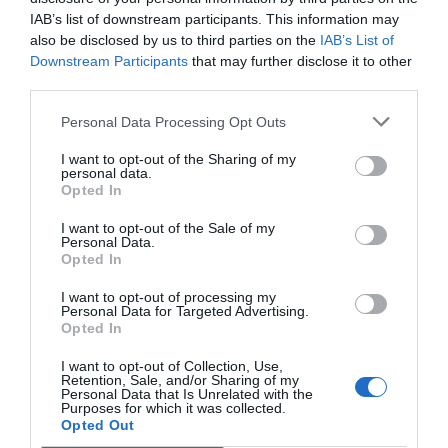
ACTIVAR AHORA
IAB’s list of downstream participants. This information may
also be disclosed by us to third parties on the
IAB’s List of
Downstream Participants
that may further disclose it to other
third parties.
Compartir
Personal Data Processing Opt Outs
Imprimir
I want to opt-out of the Sharing of my
personal data.
Índex
2P
Opted In
Aefa
I want to opt-out of the Sale of my
Personal Data.
Opted In
I want to opt-out of processing my
Publicidad
Personal Data for Targeted Advertising.
Opted In
2P
2Playbook Club
I want to opt-out of Collection, Use,
Retention, Sale, and/or Sharing of my
Personal Data that Is Unrelated with the
Purposes for which it was collected.
Opted Out