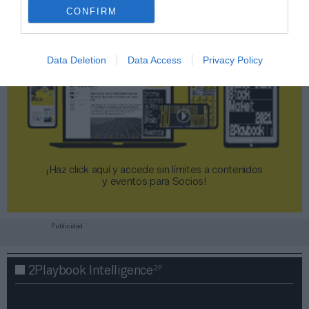
CONFIRM
Data Deletion
Data Access
Privacy Policy
¡Haz click aquí y accede sin límites a contenidos
y eventos para Socios!​​​​​​​
Publicidad
2P
2Playbook Intelligence