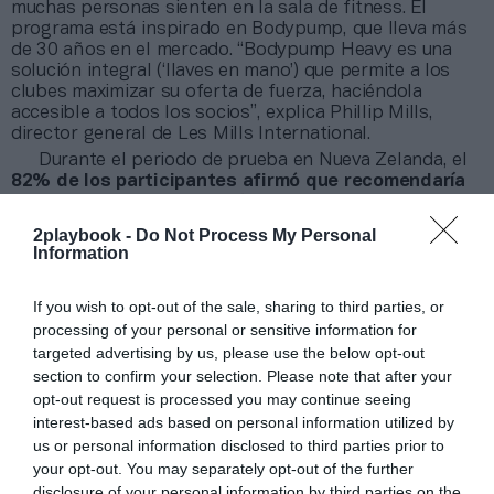
muchas personas sienten en la sala de fitness. El
programa está inspirado en Bodypump, que lleva más
de 30 años en el mercado. “Bodypump Heavy es una
solución integral (‘llaves en mano’) que permite a los
clubes maximizar su oferta de fuerza, haciéndola
accesible a todos los socios”, explica Phillip Mills,
director general de Les Mills International.
Durante el periodo de prueba en Nueva Zelanda, el
82% de los participantes afirmó que recomendaría
el programa
, el 80% señaló que era muy probable que
continuara realizándolo y el 79% expresó un nivel de
2playbook -
Do Not Process My Personal
satisfacción “total” o “muy alto”.
Information
“Bodypump Heavy es especialmente popular entre
los hombres y ha sido un éxito entre los nuevos socios.
If you wish to opt-out of the sale, sharing to third parties, or
Les ofrece un espacio para aprender técnicas básicas
processing of your personal or sensitive information for
sin necesidad de entrenador personal ni enfrentarse
targeted advertising by us, please use the below opt-out
solos a la intimidación de la sala de pesas”, añade
Geena Pannett, responsable nacional de fitness grupal
section to confirm your selection. Please note that after your
de Les Mills Nueva Zelanda.
opt-out request is processed you may continue seeing
interest-based ads based on personal information utilized by
us or personal information disclosed to third parties prior to
Añadir
2Playbook
como fuente preferida de Google
de forma gratuita
your opt-out. You may separately opt-out of the further
Mantente informado con las últimas noticias de actualidad.
disclosure of your personal information by third parties on the