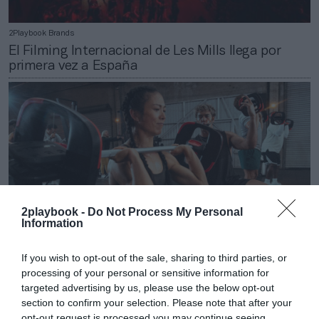
2Playbook Brands
El Filming Internacional de Les Mills llega por
primera vez a España
2playbook -
Do Not Process My Personal
Information
If you wish to opt-out of the sale, sharing to third parties, or
processing of your personal or sensitive information for
2Playbook Brands
targeted advertising by us, please use the below opt-out
Les Mills se alía con HYROX para impulsar el
section to confirm your selection. Please note that after your
entrenamiento híbrido en eventos deportivos
opt-out request is processed you may continue seeing