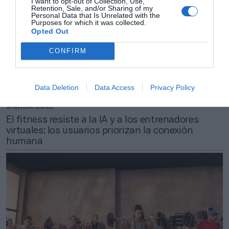
I want to opt-out of Collection, Use,
Retention, Sale, and/or Sharing of my
Personal Data that Is Unrelated with the
Purposes for which it was collected.
Opted Out
CONFIRM
Data Deletion
Data Access
Privacy Policy
2Playbook Brands
El fitness resiste a la IA y a los entrenadores
virtuales: los usuarios priorizan la conexión
humana