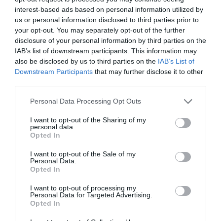
interest-based ads based on personal information utilized by
us or personal information disclosed to third parties prior to
your opt-out. You may separately opt-out of the further
disclosure of your personal information by third parties on the
IAB’s list of downstream participants. This information may
also be disclosed by us to third parties on the
IAB’s List of
Downstream Participants
that may further disclose it to other
third parties.
Personal Data Processing Opt Outs
I want to opt-out of the Sharing of my
personal data.
Opted In
2Playbook Brands
I want to opt-out of the Sale of my
Personal Data.
Les Mills desplegará en FIBO 2026 su oferta de
Opted In
fuerza y anunciará un acuerdo estratégico
I want to opt-out of processing my
Personal Data for Targeted Advertising.
Opted In