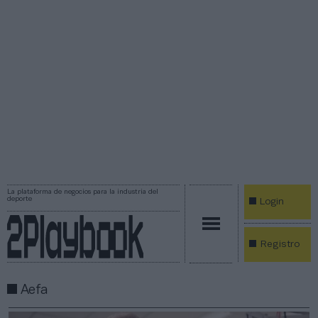
La plataforma de negocios para la industria del
deporte
Login
Registro
Aefa