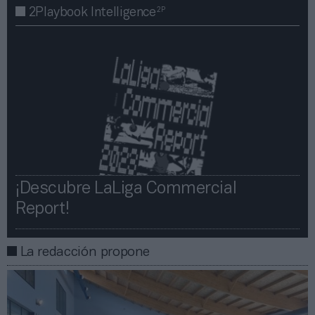
2P
2Playbook Intelligence
¡Descubre LaLiga Commercial
Report!​​
La redacción propone