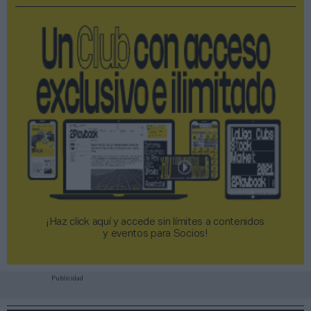
¡Haz click aquí y accede sin límites a contenidos
y eventos para Socios!​​​​​​​
Publicidad