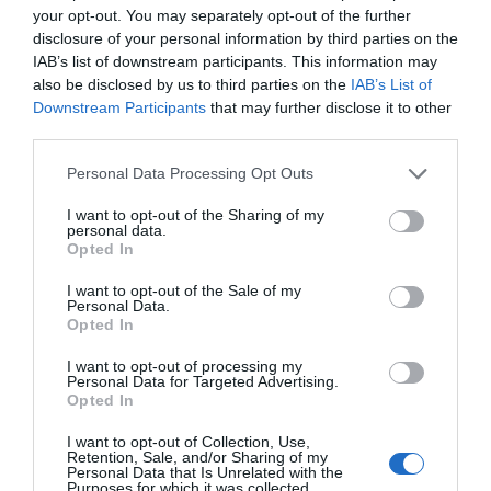
your opt-out. You may separately opt-out of the further
presentarse al concurso siete años después.
disclosure of your personal information by third parties on the
IAB’s list of downstream participants. This information may
also be disclosed by us to third parties on the
IAB’s List of
Suscríbete al newsletter semanal PRO
Downstream Participants
that may further disclose it to other
Fitness para recibir noticias, tendencias
third parties.
y datos del sector
Personal Data Processing Opt Outs
I want to opt-out of the Sharing of my
personal data.
Opted In
El Ayuntamiento prevé que la
facturación del
complejo aumente de 1 millón hasta más de 1,5
I want to opt-out of the Sale of my
millones de euros
a lo largo de la duración del
Personal Data.
contrato. Se estima que la concesión genere un margen
Opted In
empresarial de un millón de euros, según la información
recogida en los pliegos. No se contempla el pago de un
I want to opt-out of processing my
canon al consistorio.
Personal Data for Targeted Advertising.
Opted In
El Campello es un municipio costero de la provincia
de Alicante donde residen 30.600 personas y donde
I want to opt-out of Collection, Use,
conviven 17 centros deportivos,
la gran mayoría de
Retention, Sale, and/or Sharing of my
los cuales son estudios boutique, según datos
Personal Data that Is Unrelated with the
extraídos de
Intelligence 2P
, la unidad de estrategia e
Purposes for which it was collected.