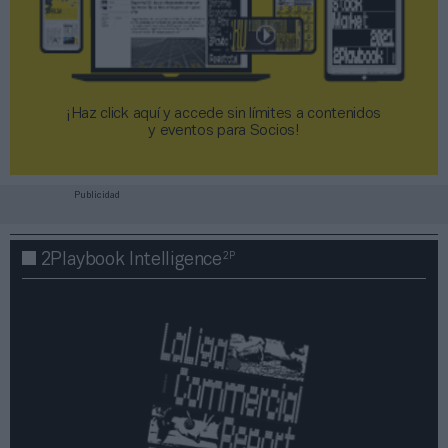
¡Haz click aquí y accede sin límites a contenidos
y eventos para Socios!​​​​​​​
Publicidad
2P
2Playbook Intelligence