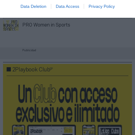
Data Deletion
Data Access
Privacy Policy
Nombramiento
PRO Women in Sports
Publicidad
2P
2Playbook Club