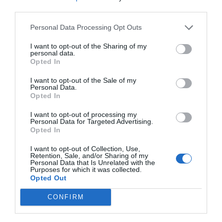
third parties.
especializada en fitness y escuchando el
podcast
, en el
que encontrarás entrevistas a profesionales del sector y
Personal Data Processing Opt Outs
a expertos en creación de marca, pricing, expansión y
creación de experiencias. Puedes escucharlo aquí y
I want to opt-out of the Sharing of my
suscribirte al boletín quincenal marcando PRO Fitness a
personal data.
través de
este enlace
.
Opted In
Añadir
2Playbook
como fuente preferida de Google
I want to opt-out of the Sale of my
Personal Data.
de forma gratuita
Opted In
Mantente informado con las últimas noticias de actualidad.
ACTIVAR AHORA
I want to opt-out of processing my
Personal Data for Targeted Advertising.
Opted In
Compartir
I want to opt-out of Collection, Use,
Retention, Sale, and/or Sharing of my
Personal Data that Is Unrelated with the
Imprimir
Purposes for which it was collected.
Opted Out
Índex
2P
CONFIRM
Peloton