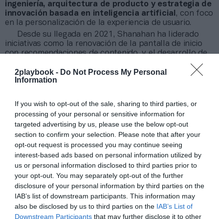
ingeniería, arquitectura de producto y estrategia de
innovación basada en inteligencia artificial
, con foco
en la personalización de la experiencia de usuario.
Desde su llegada en 2021, Shanahan ha liderado
iniciativas como la renovación de la pantalla de inicio
con recomendaciones de contenido, y el desarrollo de
funcionalidades como
Planes Personalizados
u
2playbook -
Do Not Process My Personal
Objetivos de Ritmo
, que buscan facilitar el acceso al
Information
contenido y mejorar los resultados de los usuarios.
“Francis ha sido clave en nuestra evolución tecnológica
y es un embajador de la marca que vive el
If you wish to opt-out of the sale, sharing to third parties, or
entrenamiento de resistencia como parte de su
processing of your personal or sensitive information for
identidad”, ha destacado
Caldwell
.
targeted advertising by us, please use the below opt-out
Estos cambios se producen en un momento de
section to confirm your selection. Please note that after your
transformación para Peloton, que en el último año ha
opt-out request is processed you may continue seeing
acelerado su transición desde una compañía de
interest-based ads based on personal information utilized by
hardware hacia un ecosistema centrado en
contenido,
us or personal information disclosed to third parties prior to
apps y suscripción digital
, con foco en mejorar la
your opt-out. You may separately opt-out of the further
rentabilidad y retener a sus comunidades de usuarios.
disclosure of your personal information by third parties on the
IAB’s list of downstream participants. This information may
also be disclosed by us to third parties on the
IAB’s List of
¿Quieres saber más de la industria del fitness?
Downstream Participants
that may further disclose it to other
Puedes hacerlo suscribiéndote a la newsletter