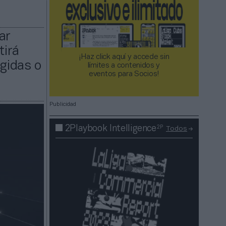
ar
tirá
¡Haz click aquí y accede sin
igidas o
límites a contenidos y
eventos para Socios!​​​​​​​
Publicidad
2P
2Playbook Intelligence
Todos