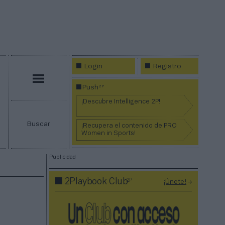
Login
Registro
Menú
2P
Push
¡Descubre Intelligence 2P!
Buscar
¡Recupera el contenido de PRO
Women in Sports!
Publicidad
2P
2Playbook Club
¡Únete!