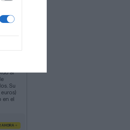
uctos
en los
 otras
isciplina
s) en los
iodo enero-
n unos
ido al
de
dos. Su
 euros)
 en el
R AHORA