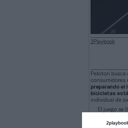
2Playbook
Peloton busca
consumidores 
preparando el 
bicicletas est
individual de s
El juego se
las pistas de c
idea es que el 
2playboo