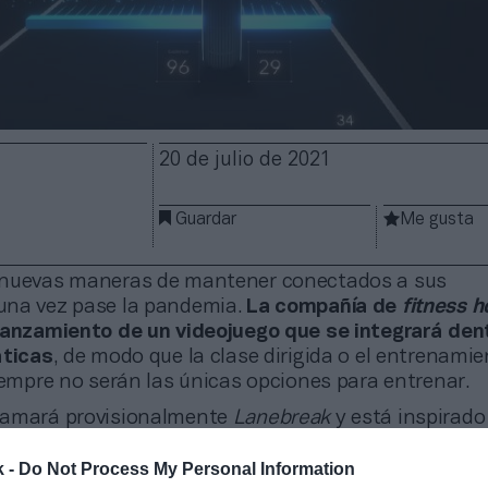
20 de julio de 2021
Guardar
Me gusta
 nuevas maneras de mantener conectados a sus
una vez pase la pandemia.
La compañía de
fitness 
lanzamiento de un videojuego que se integrará den
áticas
, de modo que la clase dirigida o el entrenami
iempre no serán las únicas opciones para entrenar.
 llamará provisionalmente
Lanebreak
y está inspirado
arreras de
Mario Kart
, uno de los videojuegos más fa
servicio se ponga en marcha a finales de año en fase
k -
Do Not Process My Personal Information