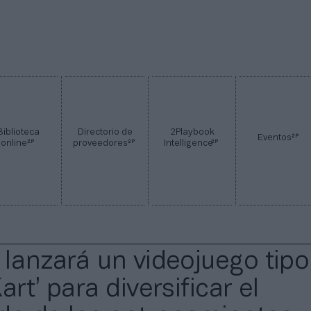
Biblioteca
Directorio de
2Playbook
2P
Eventos
2P
2P
2P
online
proveedores
Intelligence
 lanzará un videojuego tipo
art’ para diversificar el