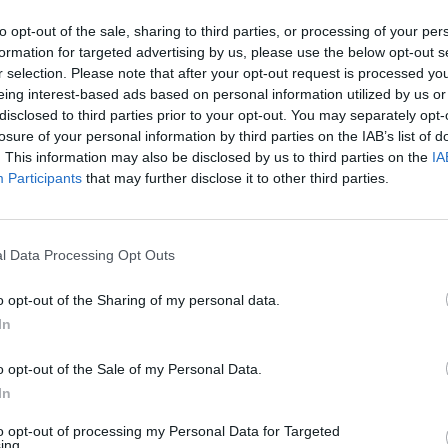
be que los usuarios podrán definir dificultad, durac
e pudiendo medir cadencia y resistencia, según ade
to opt-out of the sale, sharing to third parties, or processing of your per
formation for targeted advertising by us, please use the below opt-out s
r selection. Please note that after your opt-out request is processed y
 ha sido confirmado por la compañía, que de este m
eing interest-based ads based on personal information utilized by us or
 cubrir un espacio en el que se habían volcado otro
disclosed to third parties prior to your opt-out. You may separately opt-
 bicicletas estáticas, como Zwift. Algunos analista
losure of your personal information by third parties on the IAB’s list of
te movimiento como un intento de alcanzar a un púb
. This information may also be disclosed by us to third parties on the
IA
más motivado por esta estética
gaming
que por las s
Participants
that may further disclose it to other third parties.
s.
á volcada en aumentar el número de suscriptores a
ervicios mediante la incorporación de clases dirigid
l Data Processing Opt Outs
amiento, a las que se accede pagando una suscripc
o opt-out of the Sharing of my personal data.
e del tercer trimestre de su ejercicio fiscal el pasado
aba con
2,08 millones de suscriptores, con un prom
In
s mensuales por suscriptor
.
o opt-out of the Sale of my Personal Data.
s millones de suscriptores, pero
nuestro mercado d
In
lones de hogares,
así que sabemos que podemos crec
s dando los primeros pasos”, reconoció la directora
to opt-out of processing my Personal Data for Targeted
ing.