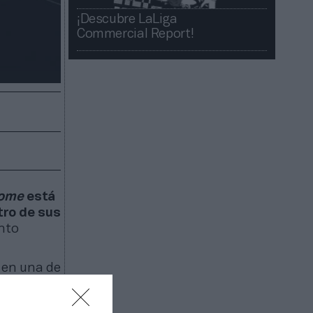
¡Descubre LaLiga
Commercial Report!​​
home
está
tro de sus
ento
 en una de
mosos. La
 beta,