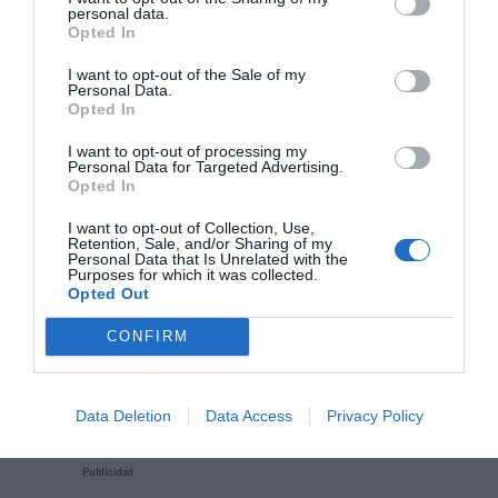
personal data.
ganadora del concurso público.
Opted In
Añadir
2Playbook
como fuente preferida de Google
I want to opt-out of the Sale of my
Personal Data.
de forma gratuita
Opted In
Mantente informado con las últimas noticias de actualidad.
ACTIVAR AHORA
I want to opt-out of processing my
Personal Data for Targeted Advertising.
Opted In
Compartir
I want to opt-out of Collection, Use,
Retention, Sale, and/or Sharing of my
Personal Data that Is Unrelated with the
Imprimir
Purposes for which it was collected.
Opted Out
Índex
2P
CONFIRM
Inversión pública
Data Deletion
Data Access
Privacy Policy
Publicidad