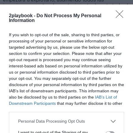
empezará a explotarlo, asumiendo todos las
inversiones y gastos de mantenimiento durante todo el
periodo de la concesión. Como será un contrato de
2playbook -
Do Not Process My Personal
gestión indirecta, la gestora facturará todo el negocio
Information
que genere la instalación.
El club contará con un conjunto de piscinas
If you wish to opt-out of the sale, sharing to third parties, or
cubiertas y espacios complementarios para la
processing of your personal or sensitive information for
práctica del deporte
responde a un modelo de
colaboración público-privada, y desde el Ayuntamiento
targeted advertising by us, please use the below opt-out
consideran prioritario que las propuestas de los
section to confirm your selection. Please note that after your
licitadores incluyan un programa social. Por este
opt-out request is processed you may continue seeing
motivo, el consistorio anunció que también regulará los
interest-based ads based on personal information utilized by
precios máximos de las diferentes cuotas disponibles
us or personal information disclosed to third parties prior to
en las instalaciones, según ha publicado
Diari Més.
your opt-out. You may separately opt-out of the further
El nuevo complejo multidisciplinar tendrá más de
disclosure of your personal information by third parties on the
5.000 metros cuadrados
construidos, y tendrá
IAB’s list of downstream participants. This information may
capacidad para dar servicio a 4.000 abonados. La idea
also be disclosed by us to third parties on the
IAB’s List of
inicial es que aparte de las piscinas, la zona termal y
Downstream Participants
that may further disclose it to other
las salas de fitness y actividades deportivas dirigidas,
third parties.
el futuro equipamiento también cuente con espacios
comerciales que complementen los servicios como una
Personal Data Processing Opt Outs
ludoteca infantil, consultas de fisioterapia, nutrición o
cuidado personal, así como una cafetería, aunque los
I want to opt-out of the Sharing of my
servicios concretos serán decididos por la empresa