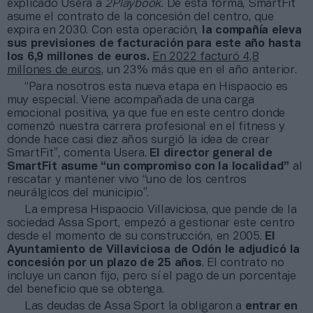
explicado Usera a
2Playbook.
De esta forma, SmartFit
asume el contrato de la concesión del centro, que
expira en 2030. Con esta operación,
la compañía eleva
sus previsiones de facturación para este año hasta
los 6,9 millones de euros.
En 2022 facturó 4,8
millones de euros
, un 23% más que en el año anterior.
“Para nosotros esta nueva etapa en Hispaocio es
muy especial. Viene acompañada de una carga
emocional positiva, ya que fue en este centro donde
comenzó nuestra carrera profesional en el fitness y
donde hace casi diez años surgió la idea de crear
SmartFit”, comenta Usera.
El director general de
SmartFit asume “un compromiso con la localidad”
al
rescatar y mantener vivo “uno de los centros
neurálgicos del municipio”.
La empresa Hispaocio Villaviciosa, que pende de la
sociedad Assa Sport, empezó a gestionar este centro
desde el momento de su construcción, en 2005.
El
Ayuntamiento de Villaviciosa de Odón le adjudicó la
concesión por un plazo de 25 años
. El contrato no
incluye un canon fijo, pero sí el pago de un porcentaje
del beneficio que se obtenga.
Las deudas de Assa Sport la obligaron a
entrar en