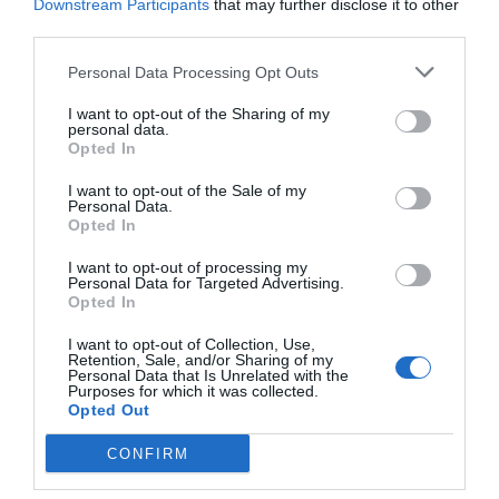
de firmas para que Hispaocio siguiese abierto. Ahora ya
Downstream Participants
that may further disclose it to other
bajo la gestión de SmartFit, la continuidad del complejo
third parties.
está garantizada.
Personal Data Processing Opt Outs
Con 98 empleados en plantilla,
opera 10
instalaciones deportivas en España
repartidas entre
I want to opt-out of the Sharing of my
Madrid (3), Barcelona (3), Cádiz, Málaga, Girona y
personal data.
Torrelavega. La cadena también ultima la apertura
Opted In
de Globaltech Wellness Clinic, clínica de rehabilitación
y entrenamiento personal con la que diversificará su
I want to opt-out of the Sale of my
negocio más allá del fitness.
Personal Data.
Opted In
Añadir
2Playbook
como fuente preferida de Google
I want to opt-out of processing my
de forma gratuita
Personal Data for Targeted Advertising.
Mantente informado con las últimas noticias de actualidad.
Opted In
ACTIVAR AHORA
I want to opt-out of Collection, Use,
Retention, Sale, and/or Sharing of my
Personal Data that Is Unrelated with the
Purposes for which it was collected.
Compartir
Opted Out
Imprimir
CONFIRM