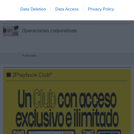
Índex
2P
Data Deletion
Data Access
Privacy Policy
SmartFit
Operaciones corporativas
Publicidad
2P
2Playbook Club