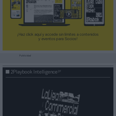
¡Haz click aquí y accede sin límites a contenidos
y eventos para Socios!​​​​​​​
Publicidad
2P
2Playbook Intelligence