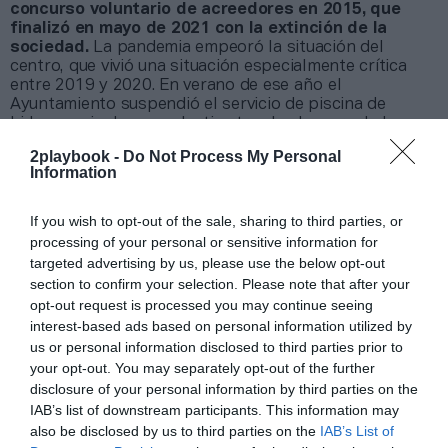
concurso voluntario de acreedores en 2015, que
finalizó en mayo de 2021 con la extinción de la
sociedad.
La pandemia empeoró la situación del
centro, que vivió una situación especialmente crítica
entre 2019 y 2020. En verano de ese año el
Ayuntamiento suspendió el servicio de piscina de
hidromasaje de uso colectivo tras la clausura de la
instalación por parte de la Consejería de Sanidad de la
2playbook -
Do Not Process My Personal
Comunidad de Madrid con resolución de julio de 2019
Information
por deficiencias sanitarias. El consistorio abrió un
expediente contra la concesionaria por una infracción
grave.
If you wish to opt-out of the sale, sharing to third parties, or
processing of your personal or sensitive information for
Hispaocio llegó a dar servicio a 2.000 socios en
una parcela de 22.000 metros cuadrados
. En este
targeted advertising by us, please use the below opt-out
espacio, de los que 4.500 metros cuadrados son
section to confirm your selection. Please note that after your
edificados, el club cuenta con una sala de fitness de
opt-out request is processed you may continue seeing
600 metros cuadrados, cuatro salas de actividades
interest-based ads based on personal information utilized by
dirigidas, dos piscinas cubiertas, zona de spa, tres
us or personal information disclosed to third parties prior to
piscinas exteriores para los meses de verano, servicio
your opt-out. You may separately opt-out of the further
de fisioterapia y restauración. Los problemas
disclosure of your personal information by third parties on the
económicos que arrastraba la empresa concesionaria,
IAB’s list of downstream participants. This information may
que amenazó con cerrar definitivamente la instalación,
also be disclosed by us to third parties on the
IAB’s List of
llevó a los vecinos del municipio a iniciar una recogida