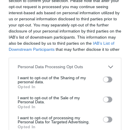
section to confirm your selection. Please note that after your
El
driver
que pilotó este crecimiento fue la venta de
opt-out request is processed you may continue seeing
producto al cliente final (B2C), un segmento que se ha
interest-based ads based on personal information utilized by
disparado desde el estallido de la pandemia y el inicio
us or personal information disclosed to third parties prior to
de la cuarentena.
your opt-out. You may separately opt-out of the further
En concreto,
el B2C facturó más del doble que en
disclosure of your personal information by third parties on the
el primer trimestre de 2020, con unas ventas totales
IAB’s list of downstream participants. This information may
de 51,3 millones de euros
. El home fitness y la venta
vía retailers y ecommerce ya representa un 40%, por el
also be disclosed by us to third parties on the
IAB’s List of
15% que generaba en el primer trimestre de 2020. En
Downstream Participants
that may further disclose it to other
cambio, las ventas directas a gimnasios y a
third parties.
distribuidores para el público profesional se
resintieron un 18%, hasta 77,3 millones de euros.
Personal Data Processing Opt Outs
I want to opt-out of the Sharing of my
Añadir
2Playbook
como fuente preferida de Google
personal data.
de forma gratuita
Opted In
Mantente informado con las últimas noticias de actualidad.
ACTIVAR AHORA
I want to opt-out of the Sale of my
Personal Data.
Opted In
Compartir
I want to opt-out of processing my
Personal Data for Targeted Advertising.
Opted In
Imprimir