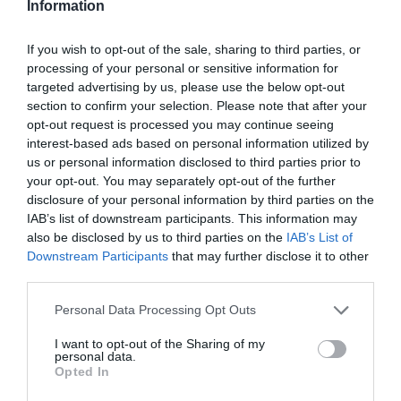
Information
delegado de la empresa, Richard Darwin.
La empresa ha puesto en marcha cuatro clubes
entre mediados de abril y de mayo, por lo que ya
If you wish to opt-out of the sale, sharing to third parties, or
cuenta con 187 clubes. “Los cuatro clubes están
processing of your personal or sensitive information for
funcionando muy bien en cuento a las altas registradas
targeted advertising by us, please use the below opt-out
a pesar de que el periodo de preventa ha sido mu
section to confirm your selection. Please note that after your
limitado”, detalla la cadena. Con el fin de acelerar su
opt-out request is processed you may continue seeing
expansión, The Gym está negociando con la banca para
interest-based ads based on personal information utilized by
aumentar su flexibilidad financiera y así poder crecer
us or personal information disclosed to third parties prior to
más. A cierre de abril de 2021, la compañía tenía una
your opt-out. You may separately opt-out of the further
deuda neta de 63,1 millones de libras (72,9 millones de
disclosure of your personal information by third parties on the
euros).
IAB’s list of downstream participants. This information may
La cadena de gimnasios
low cost
cerró 2020 con
also be disclosed by us to third parties on the
IAB’s List of
unas pérdidas de 36,3 millones de libras (41,9 millones
Downstream Participants
that may further disclose it to other
de euros). La empresa entró en números rojos por
primera vez desde 2015 debido a que se redujo un 47%
third parties.
su facturación, hasta 80,4 millones de libras (92,9
millones de euros).
Personal Data Processing Opt Outs
I want to opt-out of the Sharing of my
Añadir
2Playbook
como fuente preferida de Google
personal data.
de forma gratuita
Opted In
Mantente informado con las últimas noticias de actualidad.
ACTIVAR AHORA