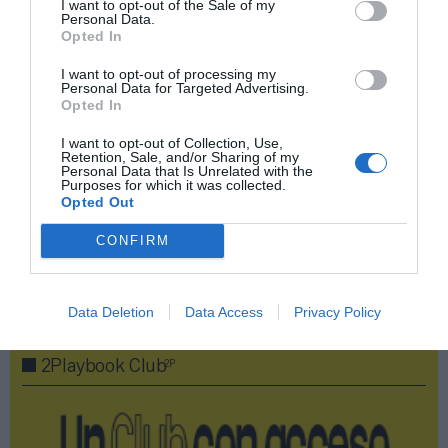
I want to opt-out of the Sale of my
Personal Data.
Opted In
I want to opt-out of processing my
Compartir
Personal Data for Targeted Advertising.
Opted In
Imprimir
I want to opt-out of Collection, Use,
Retention, Sale, and/or Sharing of my
Índex
2P
Personal Data that Is Unrelated with the
Purposes for which it was collected.
Opted Out
The Gym
CONFIRM
Publicidad
Data Deletion
Data Access
Privacy Policy
2P
2Playbook Club