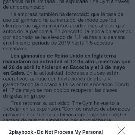
ganancia neta limitada”, ha explicado The Gym a través
de un comunicado.
La empresa también ha detectado que la tasa de
uso del gimnasio ha aumentado, de modo que los
clientes que siguen inscritos acuden más al club que
antes de la pandemia. En concreto, la media de accesos
por abonado se ha elevado de 1,1 visitas a la semana
en el mismo periodo de 2019 hasta 1,5 accesos
semanales.
Los gimnasios de Reino Unido en Inglaterra
reanudaron su actividad el 12 de abril, mientras que
el 26 de abril lo hicieron en Escocia y el 3 de mayo
en Gales
. En la actualidad, todos sus clubes están
operativos, aunque con limitaciones de aforo y
garantizando la distancia física entre abonados. Desde
el 17 de mayo se han podido recuperar las clases
dirigidas en grupo.
Tras retomar su actividad, The Gym ha vuelto a
trabajar en su expansión. “Con los niveles de abonados
creciendo con fuerza, estamos construyendo nuestra
cartera de nuevos gimnasios par aprovechar la
oportunidad de extender el fitness asequible a más
2playbook -
Do Not Process My Personal
ubicaciones en Reino Unido”, ha explicado el consejero