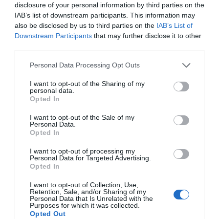
disclosure of your personal information by third parties on the
ACTIVAR AHORA
IAB’s list of downstream participants. This information may
also be disclosed by us to third parties on the
IAB’s List of
Downstream Participants
that may further disclose it to other
third parties.
Compartir
Personal Data Processing Opt Outs
Imprimir
I want to opt-out of the Sharing of my
personal data.
Índex
2P
Opted In
I want to opt-out of the Sale of my
Inversión pública
Personal Data.
Opted In
I want to opt-out of processing my
Personal Data for Targeted Advertising.
Publicidad
Opted In
I want to opt-out of Collection, Use,
2P
2Playbook Club
Retention, Sale, and/or Sharing of my
Personal Data that Is Unrelated with the
Purposes for which it was collected.
Opted Out