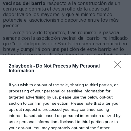
vecinos del barrio
respecto a la construcción de un
centro que permita el desarrollo de la actividad
deportiva de los mayores, y que al mismo tiempo
potencie el asociacionismo deportivo entre los más
jóvenes”.
La regidora de Deportes, tras reunirse la pasada
semana con la asociación vecinal del barrio, ha indicado
que “el polideportivo de San Isidro será una realidad en
breve y cumplirá con una petición de este barrio en lo
referente a una instalación deportiva que no tenía y que
muy pronto tendrá”.
2playbook -
Do Not Process My Personal
Así mismo, el presidente de la asociación de vecinos,
Information
José Luis Ceballos, ha destacado que “estamos muy
contentos porque, por fin, se han iniciado los trámites
para construir el centro deportivo del barrio, que es
If you wish to opt-out of the sale, sharing to third parties, or
una reivindicación que llevamos muchos años
processing of your personal or sensitive information for
realizando los vecinos. Nuestro deseo es que al final de
targeted advertising by us, please use the below opt-out
año podamos ver las obras iniciadas y en breve
section to confirm your selection. Please note that after your
disfrutarlo”.
opt-out request is processed you may continue seeing
interest-based ads based on personal information utilized by
Añadir
2Playbook
como fuente preferida de Google
us or personal information disclosed to third parties prior to
de forma gratuita
your opt-out. You may separately opt-out of the further
Mantente informado con las últimas noticias de actualidad.