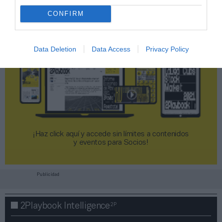
CONFIRM
Data Deletion
Data Access
Privacy Policy
¡Haz click aquí y accede sin límites a contenidos
y eventos para Socios!​​​​​​​
Publicidad
2P
2Playbook Intelligence