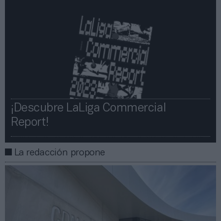
¡Descubre LaLiga Commercial
Report!​​
La redacción propone