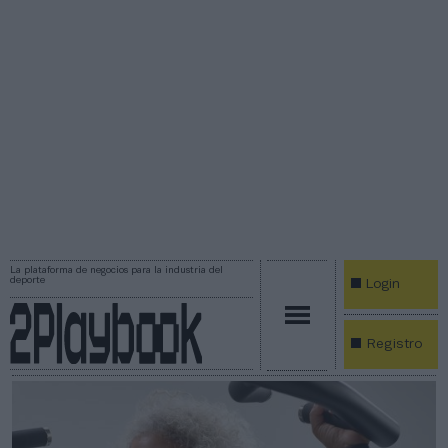
La plataforma de negocios para la industria del
deporte
Login
Registro