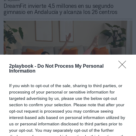
DreamFit invierte 4,5 millones en su segundo
gimnasio en Andalucía y alcanza los 26 centros
2playbook -
Do Not Process My Personal
Information
If you wish to opt-out of the sale, sharing to third parties, or
processing of your personal or sensitive information for
targeted advertising by us, please use the below opt-out
section to confirm your selection. Please note that after your
2Playbook
opt-out request is processed you may continue seeing
Basic-Fit se suma a la fiebre del pilates con
interest-based ads based on personal information utilized by
entrenamientos gratuitos inspirados en reformer
us or personal information disclosed to third parties prior to
your opt-out. You may separately opt-out of the further
Publicidad