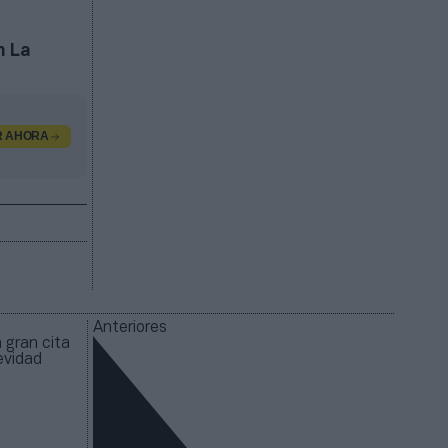
n La
R AHORA
Anteriores
 gran cita
evidad