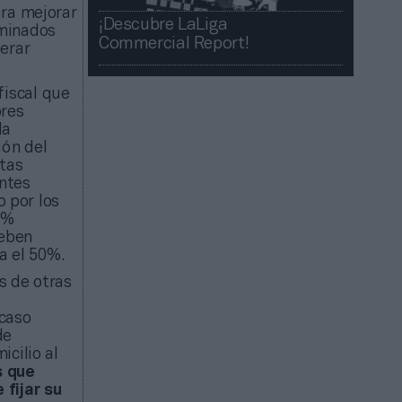
ara mejorar
¡Descubre LaLiga
rminados
Commercial Report!​​
perar
fiscal que
ores
la
ión del
stas
entes
o por los
5%
deben
a el 50%.
s de otras
 caso
de
cilio al
s que
 fijar su