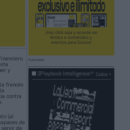
¡Haz click aquí y accede sin
límites a contenidos y
eventos para Socios!​​​​​​​
Financiero,
Publicidad
esta
aer y
2P
2Playbook Intelligence
Todos
sta francés
ta
ia contra
s
ir (al
capaces de
 servir de