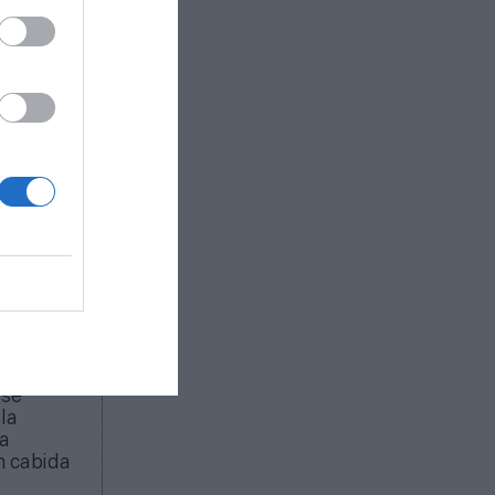
idad dentro
iva de la
 3.2.10 la
 otras
ciones
CB, se ha
mediante
el
de
siva, sin
eguridad
elevisión
,
 rigen el
 se
la
ra
n cabida