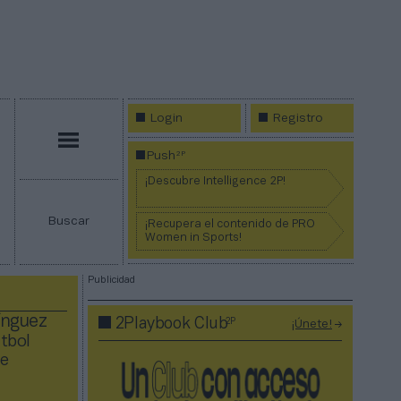
Login
Registro
Menú
2P
Push
¡Descubre Intelligence 2P!
Buscar
¡Recupera el contenido de PRO
Women in Sports!
Publicidad
ínguez
2P
2Playbook Club
¡Únete!
útbol
de