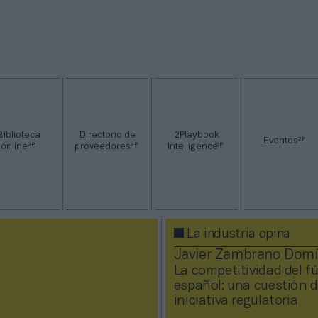
Biblioteca
Directorio de
2Playbook
2P
Eventos
2P
2P
2P
online
proveedores
Intelligence
La industria opina
Javier Zambrano Dom
La competitividad del f
español: una cuestión 
iniciativa regulatoria