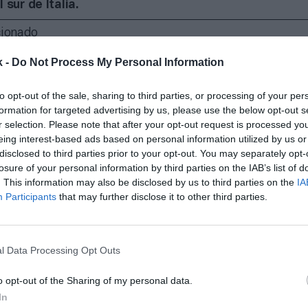
 sur de Italia.
cionado
Sachs emitirá 850 millones en bonos para respaldar la inversión de CVC 
k -
Do Not Process My Personal Information
te, en Reino Unido existe un régimen especial de no do
to opt-out of the sale, sharing to third parties, or processing of your per
or el que
durante los 15 primeros años de residencia f
formation for targeted advertising by us, please use the below opt-out s
siempre que no se adquiera un domicilio en su territor
r selection. Please note that after your opt-out request is processed y
e gravado por el correspondiente
income tax
los ingr
eing interest-based ads based on personal information utilized by us or
apital percibidas dentro del país o que posteriormen
disclosed to third parties prior to your opt-out. You may separately opt-
el mismo, dejando al margen de tributación local aq
losure of your personal information by third parties on the IAB’s list of
as obtenidas en el extranjero
.
. This information may also be disclosed by us to third parties on the
IA
Participants
that may further disclose it to other third parties.
, y aunque el acogimiento a cualquiera de los precita
les está lógicamente sujeto al cumplimiento de una ser
iculares, qué duda cabe que su mera concurrencia repe
n la competitividad como empleadores de los clubes e
l Data Processing Opt Outs
damiento, no solo es posible detectar aspectos de mej
n la legislación nacional general, sino también en la n
o opt-out of the Sharing of my personal data.
able al fútbol, donde el incesante y exponencial avance 
In
ías va dejando obsoletas previsiones que limitan la ca