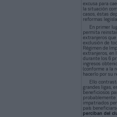
excusa para cae
la situación co
casos, éstas de
reformas legisla
En primer lu
permita reinsta
extranjeros que
exclusión de to
Régimen de Imp
extranjeros, en 
durante los 6 pr
ingresos obtenid
(conforme a la 
hacerlo por su r
Ello contrast
grandes ligas, 
beneficiosos par
probablemente m
impatriados perm
país beneficiar
perciban del cl