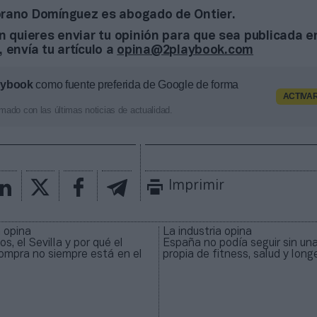
rano Domínguez es abogado de Ontier.
n quieres enviar tu opinión para que sea publicada e
, envía tu artículo a
opina@2playbook.com
aybook
como fuente preferida de Google de forma
ACTIVA
mado con las últimas noticias de actualidad.
Imprimir
a opina
La industria opina
s, el Sevilla y por qué el
España no podía seguir sin una
ompra no siempre está en el
propia de fitness, salud y long