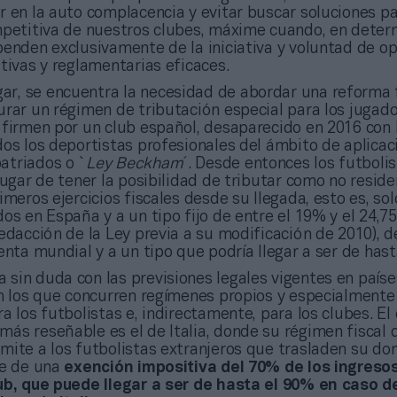
r en la auto complacencia y evitar buscar soluciones p
mpetitiva de nuestros clubes, máxime cuando, en dete
penden exclusivamente de la iniciativa y voluntad de o
tivas y reglamentarias eficaces.
gar, se encuentra la necesidad de abordar una reforma 
urar un régimen de tributación especial para los jugad
 firmen por un club español, desaparecido en 2016 con 
dos los deportistas profesionales del ámbito de aplicac
atriados o `
Ley Beckham
´. Desde entonces los futboli
lugar de tener la posibilidad de tributar como no resid
imeros ejercicios fiscales desde su llegada, esto es, sol
os en España y a un tipo fijo de entre el 19% y el 24,7
redacción de la Ley previa a su modificación de 2010), 
enta mundial y a un tipo que podría llegar a ser de hast
a sin duda con las previsiones legales vigentes en paíse
en los que concurren regímenes propios y especialmente
a los futbolistas e, indirectamente, para los clubes. El
ás reseñable es el de Italia, donde su régimen fiscal 
ite a los futbolistas extranjeros que trasladen su domi
se de una
exención impositiva del 70% de los ingreso
ub, que puede llegar a ser de hasta el 90% en caso de