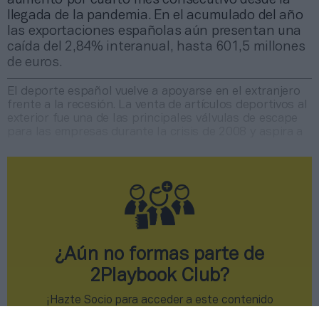
llegada de la pandemia. En el acumulado del año
las exportaciones españolas aún presentan una
caída del 2,84% interanual, hasta 601,5 millones
de euros.
El deporte español vuelve a apoyarse en el extranjero
frente a la recesión. La venta de artículos deportivos al
exterior fue una de las principales válvulas de escape
para las empresas durante la crisis de 2008 y aspira a
¿Aún no formas parte de
2Playbook Club?
¡Hazte Socio para acceder a este contenido
exclusivo!