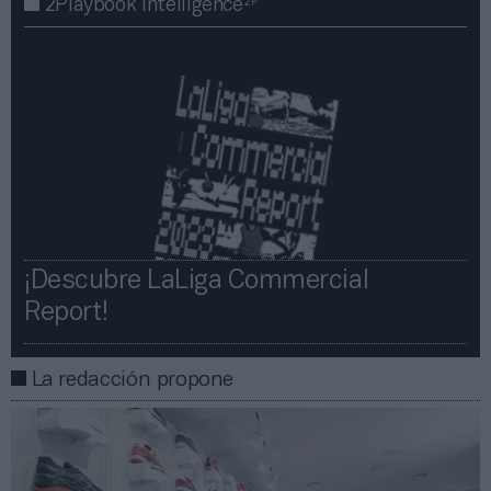
2P
2Playbook Intelligence
¡Descubre LaLiga Commercial
Report!​​
La redacción propone