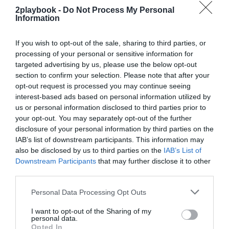
2playbook -
Do Not Process My Personal
¡Suscríbete!
Inicia sesión
Information
If you wish to opt-out of the sale, sharing to third parties, or
processing of your personal or sensitive information for
targeted advertising by us, please use the below opt-out
Compartir
section to confirm your selection. Please note that after your
opt-out request is processed you may continue seeing
Imprimir
interest-based ads based on personal information utilized by
us or personal information disclosed to third parties prior to
Índex
2P
your opt-out. You may separately opt-out of the further
disclosure of your personal information by third parties on the
IAB’s list of downstream participants. This information may
Exportaciones
also be disclosed by us to third parties on the
IAB’s List of
Downstream Participants
that may further disclose it to other
third parties.
Publicidad
Personal Data Processing Opt Outs
I want to opt-out of the Sharing of my
2P
2Playbook Club
personal data.
Opted In