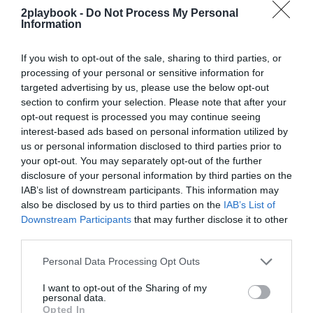
2playbook -
Do Not Process My Personal
¡Suscríbete!
Inicia sesión
Information
If you wish to opt-out of the sale, sharing to third parties, or
processing of your personal or sensitive information for
targeted advertising by us, please use the below opt-out
Compartir
section to confirm your selection. Please note that after your
opt-out request is processed you may continue seeing
Imprimir
interest-based ads based on personal information utilized by
us or personal information disclosed to third parties prior to
Índex
2P
your opt-out. You may separately opt-out of the further
disclosure of your personal information by third parties on the
IAB’s list of downstream participants. This information may
Exportaciones
also be disclosed by us to third parties on the
IAB’s List of
Downstream Participants
that may further disclose it to other
third parties.
Publicidad
Personal Data Processing Opt Outs
I want to opt-out of the Sharing of my
2P
2Playbook Club
personal data.
Opted In