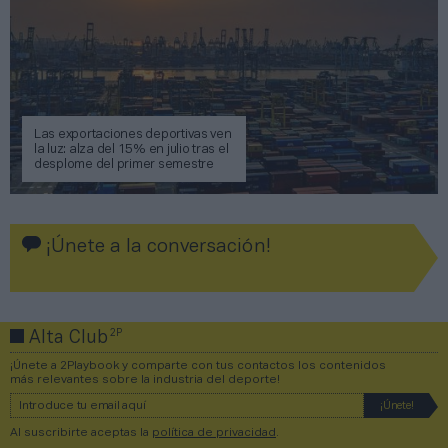
Las exportaciones deportivas ven
la luz: alza del 15% en julio tras el
desplome del primer semestre
¡Únete a la conversación!
2P
Alta Club
¡Únete a 2Playbook y comparte con tus contactos los contenidos
más relevantes sobre la industria del deporte!
Al suscribirte aceptas la
política de privacidad
.