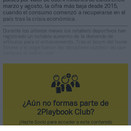
marzo y agosto, la cifra más baja desde 2015,
cuando el consumo comenzó a recuperarse en el
país tras la crisis económica.
Durante los últimos meses los retailers deportivos han
registrado un notable aumento de la demanda de
artículos para el entrenamiento. Tras el boom del home
fitness y el yoga fueron las disciplinas outdoor las que
tomaron el relevo, com
¿Aún no formas parte de
2Playbook Club?
¡Hazte Socio para acceder a este contenido
exclusivo!