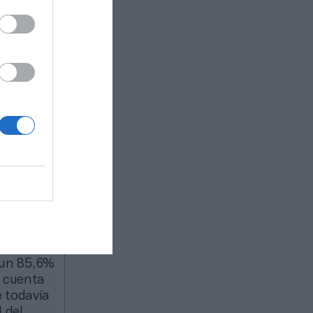
 un 85,6%
n cuenta
e todavía
 del