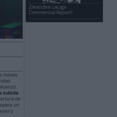
¡Descubre LaLiga
Commercial Report!​​
es meses
ridad
 alcanzó
la subida
pertura de
espera un
ayas y