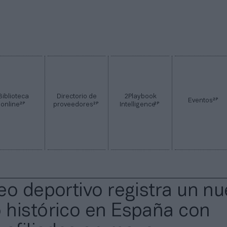
Biblioteca
Directorio de
2Playbook
2P
Eventos
2P
2P
2P
online
proveedores
Intelligence
eo deportivo registra un n
histórico en España con