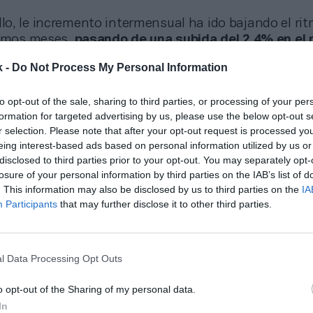
llo, le incremento intermensual ha ido bajando el ri
timos meses,
pasando de una subida del 2,4% en el
2% en abril y un 1,2% en el mes de mayo
. Hay que t
k -
Do Not Process My Personal Information
sector venía de una fuerte remontada tras haber reg
cos durante los peores meses de la crisis sanitaria.
to opt-out of the sale, sharing to third parties, or processing of your per
os en régimen general, los asalariados, alcanzaron 
formation for targeted advertising by us, please use the below opt-out s
mes de mayo, lo que supone una subida de un 21,7% 
r selection. Please note that after your opt-out request is processed y
especto al mes de abril. Mientras, el número de aut
eing interest-based ads based on personal information utilized by us or
rtivo también ha mejorado, pasando de 33.414 afilia
disclosed to third parties prior to your opt-out. You may separately opt-
101 inscritos de mayo, un incremento de un 2,1%.
losure of your personal information by third parties on the IAB’s list of
. This information may also be disclosed by us to third parties on the
IA
Participants
that may further disclose it to other third parties.
l Data Processing Opt Outs
o opt-out of the Sharing of my personal data.
In