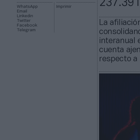
237.391
WhatsApp
Imprimir
Email
Linkedin
Twitter
La afiliaci
Facebook
Telegram
consolidand
interanual 
cuenta aje
respecto a 