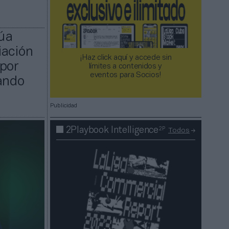
núa
iación
¡Haz click aquí y accede sin
 por
límites a contenidos y
eventos para Socios!​​​​​​​
ando
Publicidad
2P
2Playbook Intelligence
Todos