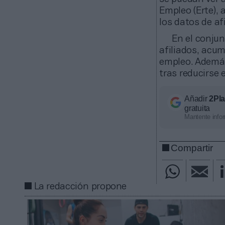
Empleo (Erte),
los datos de af
En el conju
afiliados, acu
empleo. Además,
tras reducirse
Añadir
2Pl
gratuita
Mantente infor
Compartir
La redacción propone