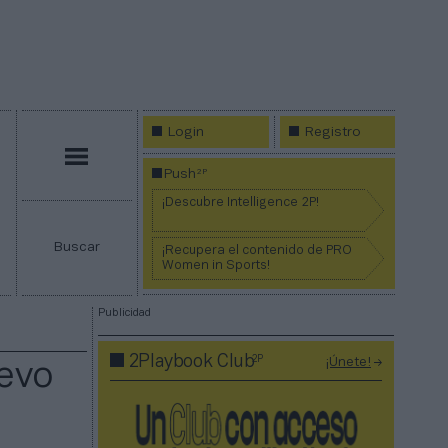
Login
Registro
Menú
2P
Push
¡Descubre Intelligence 2P!
Buscar
¡Recupera el contenido de PRO
Women in Sports!
Publicidad
2P
2Playbook Club
¡Únete!
uevo