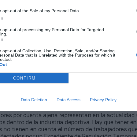
o opt-out of the Sale of my Personal Data.
In
to opt-out of processing my Personal Data for Targeted
ing.
In
o opt-out of Collection, Use, Retention, Sale, and/or Sharing
ersonal Data that Is Unrelated with the Purposes for which it
lected.
Out
CONFIRM
Data Deletion
Data Access
Privacy Policy
dores por cuenta ajena representan en la actualidad
s dentro de la industria deportiva. Hay que tener e
as no tienen en cuenta el número de trabajadores qu
afectados por un Expediente de Regulación Temporal