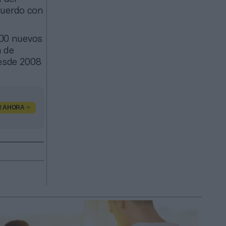
cuerdo con
000 nuevos
n de
desde 2008
R AHORA