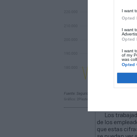
I want t
Opted 
I want 
Advertis
Opted 
I want t
of my P
was col
Opted 
Los trabaja
de los empleado
que estas cifr
se puedan ver 