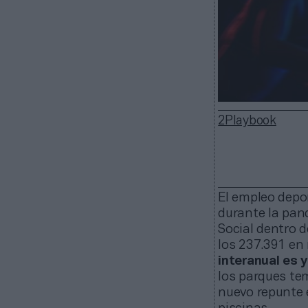
2Playbook
El empleo depo
durante la pand
Social dentro d
los 237.391 en
interanual es 
los parques tem
nuevo repunte 