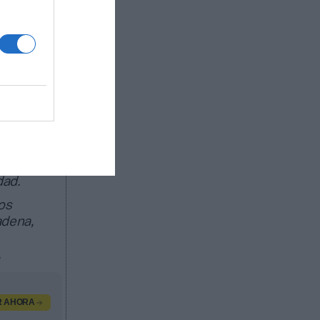
dad y
ado de
egocio de
l
dad.
os
adena,
.
R AHORA