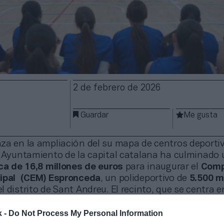
2 de febrero de 2026
Guardar
Me gusta
za en la ampliación del su mapa de centros deporti
l Ayuntamiento de la capital catalana ha culminado
ica de 16,8 millones de euros
para inaugurar el
Comp
cipal (CEM) Espronceda
, un polideportivo de
5.500 m
l distrito de Sant Andreu. El recinto, que se centra e
ortes minoritarios
, no incluye gimnasio ni piscina.
k -
Do Not Process My Personal Information
e alrededor de
800 deportistas diarios
utilicen sus e