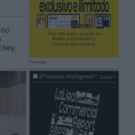
 no
¡Haz click aquí y accede sin
e
límites a contenidos y
eventos para Socios!​​​​​​​
ckey,
Publicidad
2P
2Playbook Intelligence
Todos