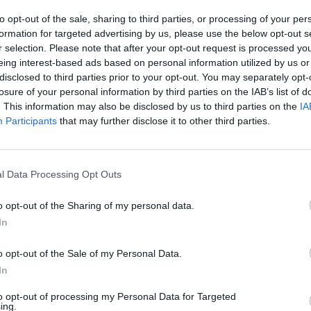
gimnasia artística, tiro con arco, tenis de mesa, ho
to opt-out of the sale, sharing to third parties, or processing of your per
leibol o handbol
. El consistorio adjudicó su gestión a
formation for targeted advertising by us, please use the below opt-out s
nt Martí Esports (ASME),
que se impuso a otras cua
r selection. Please note that after your opt-out request is processed y
a hacerse con un contrato de dos años y medio por 
eing interest-based ads based on personal information utilized by us or
 facturar
997.000 euros.
disclosed to third parties prior to your opt-out. You may separately opt-
losure of your personal information by third parties on the IAB’s list of
e Barcelona,
Jaume Collboni
, ha señalado que “
este 
. This information may also be disclosed by us to third parties on the
IA
 respuesta a la petición de muchas federaciones 
Participants
that may further disclose it to other third parties.
rtivas que carecían de instalaciones porque se tr
itarios
”. Por su parte, el regidor de Deportes,
David 
e el complejo “
es todo un ejemplo de la diversidad 
udad
”, mientras que la regidora del distrito,
Marta Vil
l Data Processing Opt Outs
ue refuerza el
compromiso con la salud, la práctica
o opt-out of the Sharing of my personal data.
tejido comunitario
.
In
onceda se organiza en
dos volúmenes principales
: 
lanta baja más cinco plantas, destinado a deportes
o opt-out of the Sale of my Personal Data.
, y un
pabellón triple interior
. Dispone de salas espec
In
rco, tenis de mesa y gimnasia artística
, además de
ente de uso diverso. La instalación incorpora
certifi
to opt-out of processing my Personal Data for Targeted
ing.
s de
energía solar fotovoltaica
, aprovechamiento d