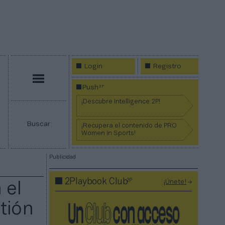
Login
Registro
Menú
2P
Push
¡Descubre Intelligence 2P!
Buscar
¡Recupera el contenido de PRO
Women in Sports!
Publicidad
2P
2Playbook Club
¡Únete!
 el
tión