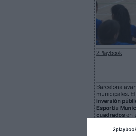
2Playbook
Barcelona avan
municipales. E
inversión públ
Esportiu Muni
cuadrados
en e
práctica de
dep
2playboo
Se prevé qu