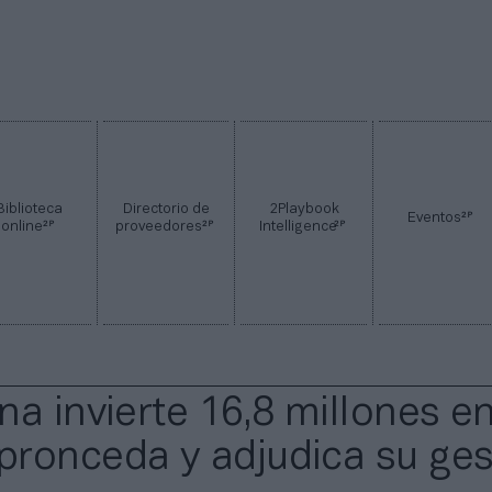
Biblioteca
Directorio de
2Playbook
2P
Eventos
2P
2P
2P
online
proveedores
Intelligence
na invierte 16,8 millones en
ronceda y adjudica su ges