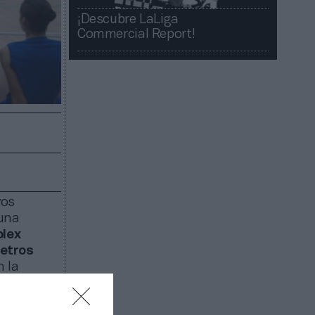
¡Descubre LaLiga
Commercial Report!​​
vos
 una
lex
etros
n la
spacios