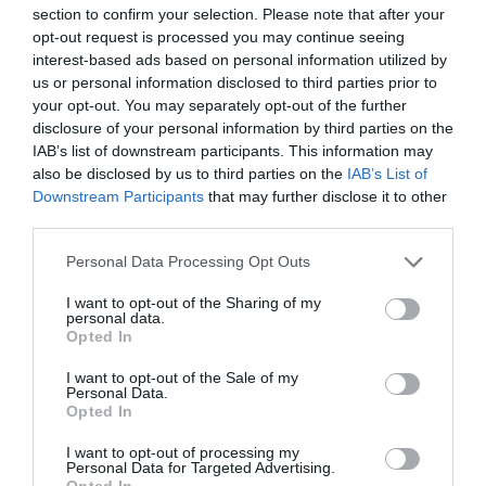
section to confirm your selection. Please note that after your
Un ‘hub’ de atracción turística para todo Asia-
opt-out request is processed you may continue seeing
Pacífico
interest-based ads based on personal information utilized by
Aunque Brisbane se sitúa en las antípodas de
us or personal information disclosed to third parties prior to
España, esta capital estatal australiana vive un notable
your opt-out. You may separately opt-out of the further
crecimiento económico, a través, principalmente, del
turismo. Zona costera, sus playas son muy conocidas
disclosure of your personal information by third parties on the
entre los amantes del surf de todo el mundo.
IAB’s list of downstream participants. This information may
Cabe destacar que
Queensland es el estado con
also be disclosed by us to third parties on the
IAB’s List of
mayor tasa de crecimiento económico de Australia
.
Downstream Participants
that may further disclose it to other
“La organización de los Juegos en 2032 se alinearía con
third parties.
la estrategia a largo plazo del sureste de Queensland
para mejorar la infraestructura de transporte local,
Personal Data Processing Opt Outs
absorber el cambio demográfico y promover la
economía”, apunta el informe.
I want to opt-out of the Sharing of my
personal data.
Además, mirando hacia el exterior, Australia trabaja
Opted In
para posicionar a Queensland como un
hub
turístico en
todo Asia-Pacífico. La región se beneficia de
I want to opt-out of the Sale of my
conexiones directas con varias de las ciudades más
Personal Data.
emergentes del mundo: Hong Kong, Shanghai,
Opted In
Singapur…
I want to opt-out of processing my
Personal Data for Targeted Advertising.
Australia trabaja para posicionar a
Opted In