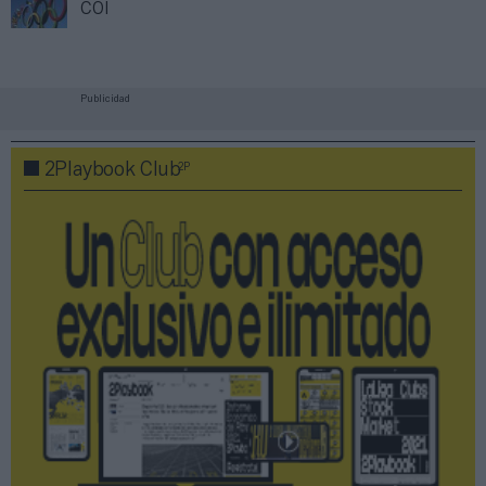
COI
Publicidad
2P
2Playbook Club