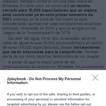
natación, también contaría con una casa nueva en
Brisbane. En este caso, se construirá
un recinto
cerrado para 15.000 espectadores que se espera
esté construido ya en este primer semestre de
2021
. Además, en la zona de Gol Coast se está
considerando aprovechar unas instalaciones acuáticas
públicas, renovadas en 2014 y que ya acogieron los
Juegos de la Commonwealth de 2018.
Sin salir del agua, otras dos novedades, serán el
canal de aguas bravas (8.000 espectadores) y el centro
de remo (14.000 espectadores), ambas
instalaciones
que serán adecuadas para la competición
. Forman
parte de los cinco recintos temporales de los Juegos.
A pesar de que la mayor parte de las
construcciones se centran en Brisbane, los promotores
de Brisbane 2032 también se acuerdan de Sushine
Coast, que podría contar con un nuevo pabellón de
2playbook -
Do Not Process My Personal
baloncesto. Sin embargo, este recinto deportivo para
Information
6.000 espectadores sólo se levantaría si hubiera un
cambio en el
planning
inicial, ya que el COI especifica
que “el torneo de baloncesto debe disputarse al
If you wish to opt-out of the sale, sharing to third parties, or
completo (fase previa y final) en un único complejo”.
processing of your personal or sensitive information for
targeted advertising by us, please use the below opt-out