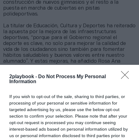
construcción de nuevos gimnasios y el resto a la
puesta en marcha de cubiertas en pistas
polideportivas.
La titular de Educación, Cultura y Deportes ha reiterado
la apuesta por la mejora de las infraestructuras
deportivas, “porque para el Gobierno regional el
deporte es clave, no solo para mejorar la calidad de
vida de los ciudadanos sino también para fomentar
hábitos saludables y buenos valores entre nuestro
alumnado”. Y estas mejoras, ha añadido Rosa Ana
Rodríguez, no solo se realizan en grandes localidades
sino también en pequeños municipios, como Osa de la
2playbook -
Do Not Process My Personal
Vega.
Information
La consejera también ha destacado que la nueva Ley de
If you wish to opt-out of the sale, sharing to third parties, or
Medidas contra la Despoblación “va a proteger y
blindar la enseñanza en el ámbito rural, así como otras
processing of your personal or sensitive information for
cuestiones para mantener los servicios en estas
targeted advertising by us, please use the below opt-out
zonas”, incidiendo en que los servicios públicos deben
section to confirm your selection. Please note that after your
estar al servicio de todos y garantizar la igualdad de
opt-out request is processed you may continue seeing
oportunidades.
interest-based ads based on personal information utilized by
us or personal information disclosed to third parties prior to