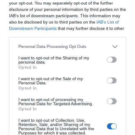
Añadir
2Playbook
como fuente preferida de Google
your opt-out. You may separately opt-out of the further
de forma gratuita
disclosure of your personal information by third parties on the
Mantente informado con las últimas noticias de actualidad.
IAB’s list of downstream participants. This information may
ACTIVAR AHORA
also be disclosed by us to third parties on the
IAB’s List of
Downstream Participants
that may further disclose it to other
third parties.
Compartir
Personal Data Processing Opt Outs
Imprimir
I want to opt-out of the Sharing of my
personal data.
Opted In
Índex
2P
I want to opt-out of the Sale of my
Personal Data.
Inversión pública
Opted In
I want to opt-out of processing my
Personal Data for Targeted Advertising.
Opted In
Publicidad
I want to opt-out of Collection, Use,
Retention, Sale, and/or Sharing of my
Personal Data that Is Unrelated with the
2P
2Playbook Club
Purposes for which it was collected.