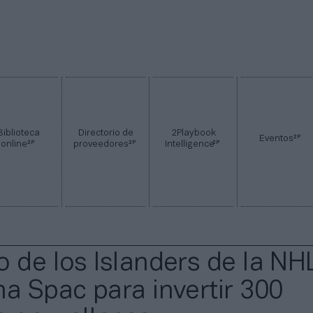
Biblioteca
Directorio de
2Playbook
2P
Eventos
2P
2P
2P
online
proveedores
Intelligence
o de los Islanders de la NH
na Spac para invertir 300