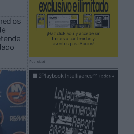
medios
de
¡Haz click aquí y accede sin
etende
límites a contenidos y
eventos para Socios!​​​​​​​
idado
Publicidad
2P
2Playbook Intelligence
Todos