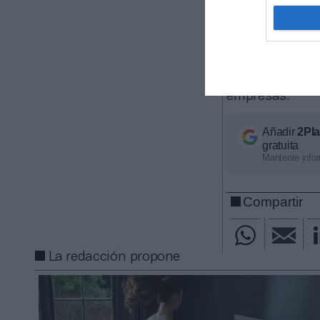
UPS.
Una Spac es
conocida como
fundadas con el
invertirlo en o
empresas.
Añadir
2Pl
gratuita
Mantente infor
Compartir
La redacción propone