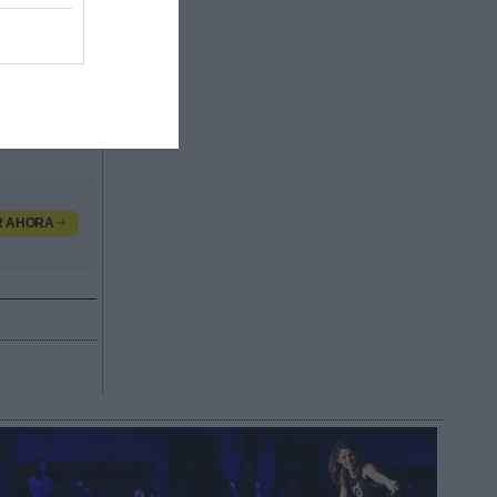
mbién
s
fin de
s
R AHORA