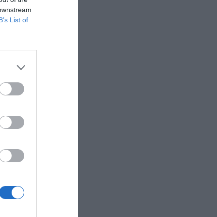
n o
 downstream
B’s List of
gulador
nto en
xpansión
rados por
 como los
os de
ambién
19”,
James
stos
staurantes
 de
ios
FL y
etaio de
rte de