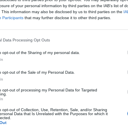
ac busca invertir en empresas que crean, produce
losure of your personal information by third parties on the IAB’s list of
contenidos o servicios, y que facilitan la economía
. This information may also be disclosed by us to third parties on the
IA
según la información para inversores facilitada al re
Participants
that may further disclose it to other third parties.
unidense (SEC, por sus siglas en inglés). “El crecimie
 ha sido impulsado por las nuevas tecnologías, la e
s emergentes y los nuevos hábitos de consumo lide
l Data Processing Opt Outs
 la Generación Z que valoran las experiencias tanto
alud sobre la riqueza y la transparencia en los proces
o opt-out of the Sharing of my personal data.
nsidera la empresa. “
Algunos de estos sectores t
In
r tendencias aceleradas por la pandemia de Covid-
añía en el documento.
o opt-out of the Sale of my Personal Data.
ecky y Coles en la gestión de la Spac se encuentra 
In
 financiero de Northern Star I y que ha ocupado pue
to opt-out of processing my Personal Data for Targeted
otras empresas emergentes, incluida la cadena de re
ing.
pletan la junta directiva Kirsten Green, el ejecutivo
In
tal David Shapiro y la veterana del sector de los med
o opt-out of Collection, Use, Retention, Sale, and/or Sharing
, que también fue directora de operaciones de la N
ersonal Data that Is Unrelated with the Purposes for which it
asesora de la liga. Por su parte, Ledecky es copropi
lected.
Out
e la NHL y fundó Mail Boxes Etc, que ahora forma pa