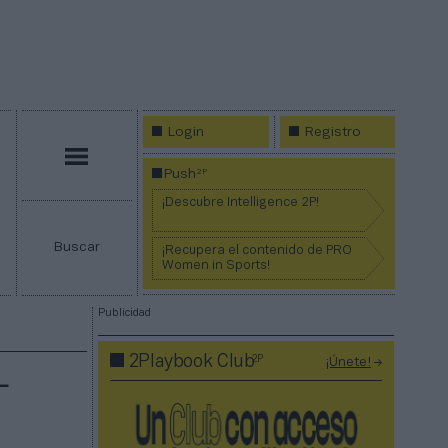
Login
Registro
Menú
2P
Push
¡Descubre Intelligence 2P!
Buscar
¡Recupera el contenido de PRO
Women in Sports!
Publicidad
2P
2Playbook Club
¡Únete!
L