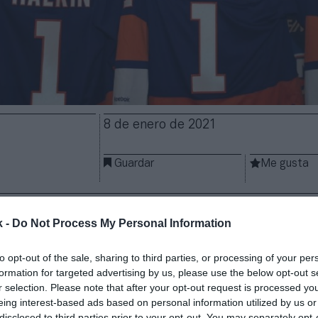
8 de enero de 2021
Guardar
Me gusta
s Islanders de la NHL lanza una Spac para empezar 
rtir 300 millones en la industria del wellness
. Jon L
k -
Do Not Process My Personal Information
a especializada en medios Joanna Coles se han ali
a de cheque en blanco North Star Acquisition II, qu
to opt-out of the sale, sharing to third parties, or processing of your per
ocios vinculados al bienestar, el cuidado personal, la
formation for targeted advertising by us, please use the below opt-out s
 comercio electrónico, así como el negocio de la mo
r selection. Please note that after your opt-out request is processed y
co
.
eing interest-based ads based on personal information utilized by us or
disclosed to third parties prior to your opt-out. You may separately opt-