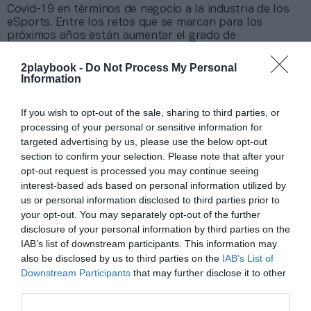
Covid-19 en términos de negocio a la industria de los
eSports. Entre los retos que se marcan para los
próximos años están aumentar el grado de
conocimiento de la población no aficionada, aumentar
la regulación de la industria y mejorar el acceso a la
2playbook -
Do Not Process My Personal
tecnología.
Information
Añadir
2Playbook
como fuente preferida de Google
If you wish to opt-out of the sale, sharing to third parties, or
de forma gratuita
processing of your personal or sensitive information for
Mantente informado con las últimas noticias de actualidad.
targeted advertising by us, please use the below opt-out
ACTIVAR AHORA
section to confirm your selection. Please note that after your
opt-out request is processed you may continue seeing
interest-based ads based on personal information utilized by
us or personal information disclosed to third parties prior to
Compartir
your opt-out. You may separately opt-out of the further
Imprimir
disclosure of your personal information by third parties on the
IAB’s list of downstream participants. This information may
also be disclosed by us to third parties on the
IAB’s List of
Índex
2P
Downstream Participants
that may further disclose it to other
third parties.
eSports