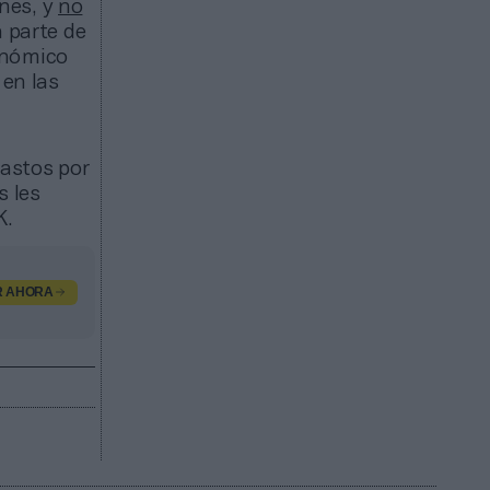
ones, y
no
a parte de
onómico
 en las
gastos por
s les
K.
R AHORA