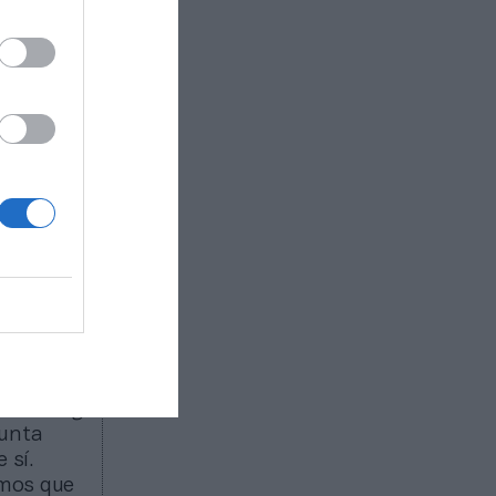
za el
big
a fase
Educación
etics
, un
udarles a
 300.000
cional e
jorará la
e
para
”, avanza
ños.
il running
punta
 sí.
emos que