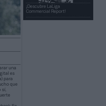
¡Descubre LaLiga
Commercial Report!​​
arar una
ital es
a) para
mucho que
 sí,
uerte