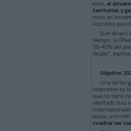
esto,
al situar
territorios y 
visto un incre
licencias que el
Si el dinero
tiempo, la Rfea
30-40% del pla
deuda”, explica
Objetivo 20
Una de las 
federativo es l
que no tiene n
abultado tras 
internacionales
euros, uno meno
cuadrar las cu