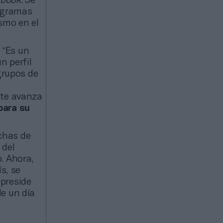
ybook
. Se
rogramas
ismo en el
 “Es un
n perfil
grupos de
nte avanza
para su
chas de
 del
. Ahora,
s, se
 preside
de un día