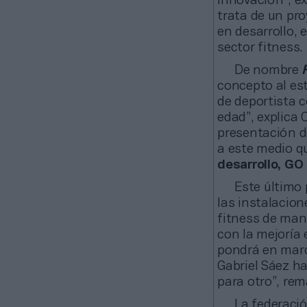
innovación”, ex
trata de un pr
en desarrollo, 
sector fitness.
De nombre
concepto al es
de deportista c
edad”, explica 
presentación d
a este medio q
desarrollo, GO
Este último 
las instalacion
fitness de man
con la mejoría 
pondrá en marc
Gabriel Sáez h
para otro”, re
La federació