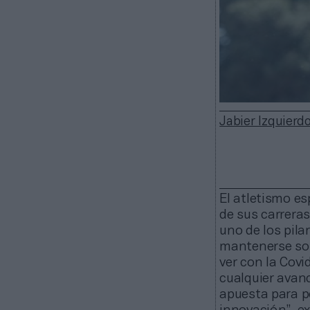
Jabier Izquierd
El atletismo e
de sus carrera
uno de los pila
mantenerse sos
ver con la Covi
cualquier avan
apuesta para p