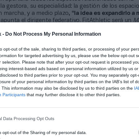
la gestora, su especialidad: la gestión de los espaci
n marcha, y a medio plazo
, “la idea es expandirlo a n
, apunta el dirigente federativo. FitAthletic será un
M
k -
Do Not Process My Personal Information
España tenemos muy poca
to opt-out of the sale, sharing to third parties, or processing of your per
rtiva, y queremos liderar est
formation for targeted advertising by us, please use the below opt-out s
r selection. Please note that after your opt-out request is processed y
”
eing interest-based ads based on personal information utilized by us or
disclosed to third parties prior to your opt-out. You may separately opt-
losure of your personal information by third parties on the IAB’s list of
. This information may also be disclosed by us to third parties on the
IA
n consonancia con los planes de Chapado para el at
Participants
that may further disclose it to other third parties.
spaña tenemos muy poca innovación deportiva, y 
ransformación”
, explicaba a este medio en
una entrev
asado noviembre
, antes de la tercera ola de contagios
l Data Processing Opt Outs
vedoso programa no será el único que se estrene es
o opt-out of the Sharing of my personal data.
a lanzado la primera fase de
Gravitys
, una
app
para 