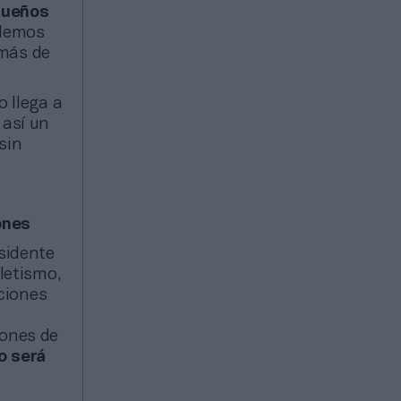
equeños
“Hemos
 más de
o llega a
 así un
sin
ones
sidente
tletismo,
ciones
lones de
vo será