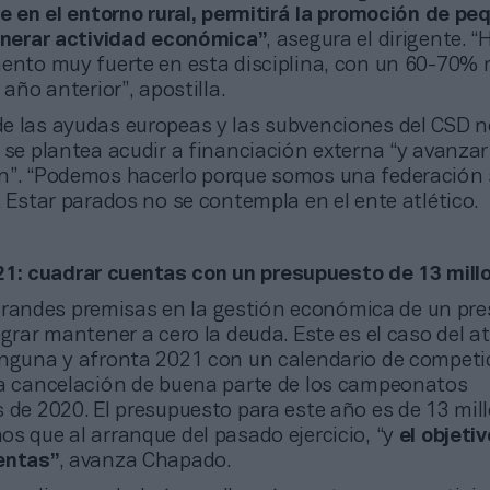
se en el entorno rural, permitirá la promoción de p
generar actividad económica”
, asegura el dirigente. 
mento muy fuerte en esta disciplina, con un 60-70%
 año anterior”, apostilla.
 de las ayudas europeas y las subvenciones del CSD n
 se plantea acudir a financiación externa “y avanzar
n”. “Podemos hacerlo porque somos una federación 
.
Estar parados no se contempla en el ente atlético.
21: cuadrar cuentas con un presupuesto de 13 mill
grandes premisas en la gestión económica de un pre
ograr mantener a cero la deuda. Este es el caso del a
inguna y afronta 2021 con un calendario de competi
la cancelación de buena parte de los campeonatos
 de 2020. El presupuesto para este año es de 13 mil
s que al arranque del pasado ejercicio, “y
el objeti
entas”
, avanza Chapado.