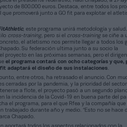
plica el presidente federativo, Raúl Chapado, a
2Pla
oyecto de 800.000 euros. Destaca, entre todos los p
el que promoverá junto a GO fit para explotar el atlet
FitAthletic
, este programa unirá metodología y salud.
tilo
cross-training
, pero si el
cross-training
se ciñe a u
oncreto, el atletismo nos permite llegar a todos los 
Chapado. Su federación ultima junto a su socio la
el proyecto en las próximas semanas, pero el dirige
ue
el programa contará con ocho categorías y que, 
 fit adaptará el diseño de sus instalaciones
.
punto, entre otros, ha retrasado el anuncio. Con mu
es cerradas por la pandemia, y la prioridad del sector
tenerse a flote, el proyecto pasó a un segundo plano
en la incidencia de la Covid-19 en buena parte del paí
ha el programa, para el que Rfea y la compañía que
an trabajado durante año y medio. “Esto no se hace 
marca Chapado.
n aportará todos los aspectos relacionados con la