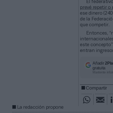
El federativ
prevé repetir o
ese dinero (24
de la Federació
que competir.
Entonces, “
internacionales
este concepto”.
entran ingresos
Añadir
2Pl
gratuita
Mantente infor
Compartir
La redacción propone