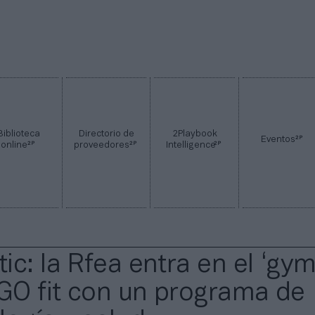
Biblioteca
Directorio de
2Playbook
2P
Eventos
2P
2P
2P
online
proveedores
Intelligence
tic: la Rfea entra en el ‘gym
 GO fit con un programa de