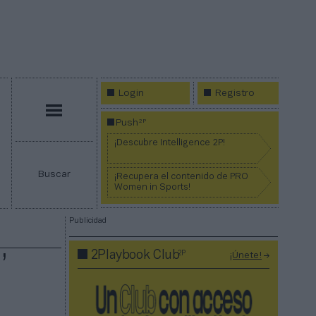
Login
Registro
Menú
2P
Push
¡Descubre Intelligence 2P!
Buscar
¡Recupera el contenido de PRO
Women in Sports!
Publicidad
2P
2Playbook Club
¡Únete!
’