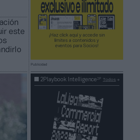
ración
ir este
¡Haz click aquí y accede sin
os
límites a contenidos y
eventos para Socios!​​​​​​​
ndirlo
Publicidad
2P
2Playbook Intelligence
Todos