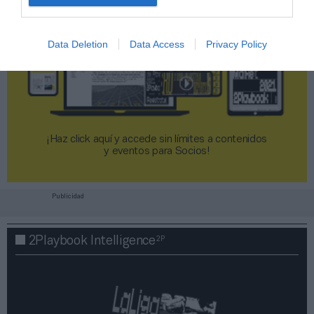
Data Deletion
Data Access
Privacy Policy
¡Haz click aquí y accede sin límites a contenidos
y eventos para Socios!​​​​​​​
Publicidad
2P
2Playbook Intelligence