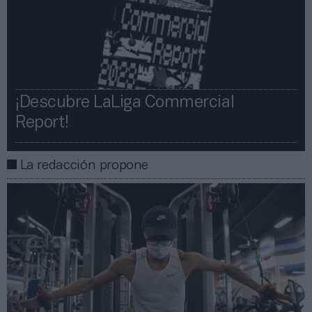
¡Descubre LaLiga Commercial
Report!​​
La redacción propone