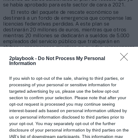
se había aprobado para este sector de cara a 2021.
El resto del paquete de rescate económico se
destinará a un fondo de emergencia que compense las
licencias federativas perdidas. A este plan se
destinarán 20 millones de euros, mientras que otros
mientras 20 millones se dedicarán a sueldos de 5.000
empleados del servicio público que trabajarán en
clubes y asociaciones mientras no puedan reincorporar
a su plantilla.
2playbook -
Do Not Process My Personal
Los 45 millones de euros restantes se repartirán
Information
entre el resto de actores de la industria deportiva
y
en la realización de una campaña para incentivar la
If you wish to opt-out of the sale, sharing to third parties, or
práctica del deporte. Macron, finalmente, ha
descartado la posibilidad de tener público en los
processing of your personal or sensitive information for
estadios antes de 2021.
targeted advertising by us, please use the below opt-out
section to confirm your selection. Please note that after your
opt-out request is processed you may continue seeing
Añadir
2Playbook
como fuente preferida de Google
de forma gratuita
interest-based ads based on personal information utilized by
Mantente informado con las últimas noticias de actualidad.
us or personal information disclosed to third parties prior to
ACTIVAR AHORA
your opt-out. You may separately opt-out of the further
disclosure of your personal information by third parties on the
IAB’s list of downstream participants. This information may