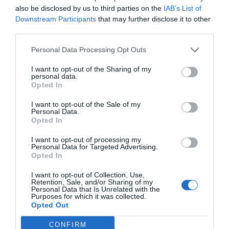
also be disclosed by us to third parties on the
IAB’s List of
Compartir
Downstream Participants
that may further disclose it to other
third parties.
Imprimir
Personal Data Processing Opt Outs
Índex
2P
I want to opt-out of the Sharing of my
personal data.
Opted In
Covid-19
I want to opt-out of the Sale of my
Personal Data.
Opted In
Publicidad
I want to opt-out of processing my
Personal Data for Targeted Advertising.
Opted In
2P
2Playbook Club
I want to opt-out of Collection, Use,
Retention, Sale, and/or Sharing of my
Personal Data that Is Unrelated with the
Purposes for which it was collected.
Opted Out
CONFIRM