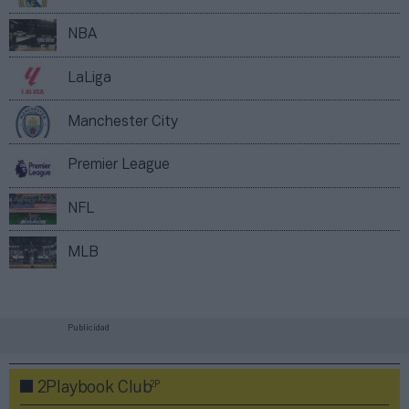
NBA
LaLiga
Manchester City
Premier League
NFL
MLB
Publicidad
2P
2Playbook Club