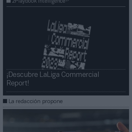
2P
2Playbook Intelligence
¡Descubre LaLiga Commercial
Report!​​
La redacción propone