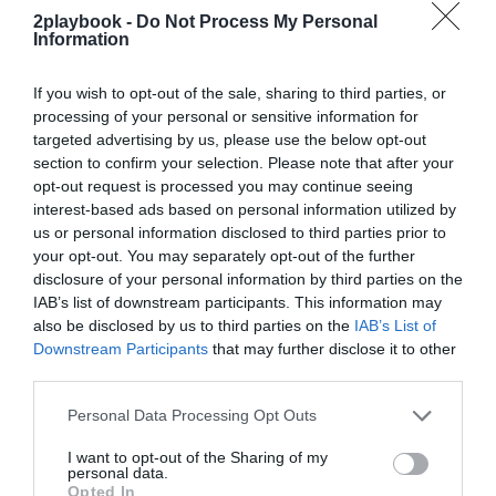
propia productora audiovisual, Barça Studios
, que le
2playbook -
Do Not Process My Personal
Information
genera ya más 30 millones de euros en ingresos.
“Es
un campo que estamos abriendo y que el deporte
había explotado poco”
, explican fuentes del club a
If you wish to opt-out of the sale, sharing to third parties, or
2Playbook
. Además cuenta con su propio
hub
processing of your personal or sensitive information for
tecnológico.
targeted advertising by us, please use the below opt-out
Asimismo, la entidad catalana lanzó en verano Barça
section to confirm your selection. Please note that after your
TV+, una plataforma de
streaming
digital con la que
opt-out request is processed you may continue seeing
conectar más allá de los terrenos de juego con sus
interest-based ads based on personal information utilized by
aficionados de todo el mundo.
Esta especie de
Netflix
us or personal information disclosed to third parties prior to
blaugrana aspira a incrementar la masa de fans del
club
y monetizar la fortaleza de su marca en el
your opt-out. You may separately opt-out of the further
extranjero. En ese sentido, el Barça ha logrado situarse
disclosure of your personal information by third parties on the
en los primeros puestos entre los clubes deportivos
IAB’s list of downstream participants. This information may
favoritos de los asiáticos gracias a su alianza con
also be disclosed by us to third parties on the
IAB’s List of
Konami, en cuyo videojuego de fútbol, Pro Evolution
Downstream Participants
that may further disclose it to other
Soccer, aparece Leo Messi en portada.
third parties.
Entre las innovaciones también destacan
los
denominados
fan tokens
que han lanzado clubes
Personal Data Processing Opt Outs
como el propio Barça y la Juventus de Turín
. En el
caso del equipo azulgrana, la operación se realiza junto
I want to opt-out of the Sharing of my
con la empresa de
blockchain
Chiliz,
partner
del club, y
personal data.
Opted In
permite a los compradores participar en encuestas. La