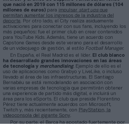
que nació en 2019 con 115 millones de dólares (104
millones de euros)
para
impulsar
start ups
que
permitan aumentar los ingresos de la industria del
deporte
. Por otro lado, el City realiza asiduamente
activaciones para conectar con sus fans, incluyendo los
más pequeños: fue el primer club en crear contenidos
para YouTube Kids. Además, tiene un acuerdo con
Capstone Games desde este verano para el desarrollo
de un videojuego de gestión, al estilo
Football Manager
.
En España, el Real Madrid es el líder.
El club blanco
ha desarrollado grandes innovaciones en las áreas
de tecnología y
merchandising
. Ejemplo de ello es el
uso de aplicaciones como Grabyo y LiveLike, o incluso
llevado al área de las infraestructuras. El Santiago
Bernabéu se está remodelando en asociación con
varias empresas de tecnología que permitirán obtener
una experiencia de partido más digital, e incluirá un
área para los eSports. El club que preside Florentino
Pérez tiene actualmente acuerdos con Microsoft,
Twitch y, más recientemente, con
PlayStation, la
videoconsola del gigante Sony
.
Por su parte, el Barça ha apostado fuertemente por
el área digital. En este ámbito,
el club ha creado su