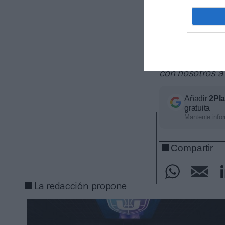
La plataform
deportivos, de
contratos de pa
ligas europeas
competición, ti
económico apro
con nosotros a
Añadir
2Pl
gratuita
Mantente infor
Compartir
La redacción propone