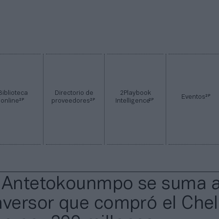
Biblioteca
Directorio de
2Playbook
2P
Eventos
2P
2P
2P
online
proveedores
Intelligence
 Antetokounmpo se suma a
nversor que compró el Che