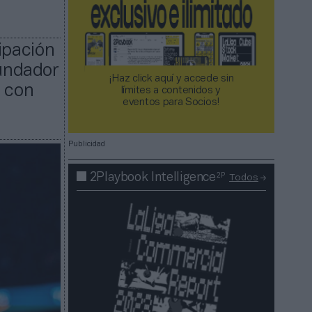
ipación
fundador
¡Haz click aquí y accede sin
o con
límites a contenidos y
eventos para Socios!​​​​​​​
Publicidad
2P
2Playbook Intelligence
Todos