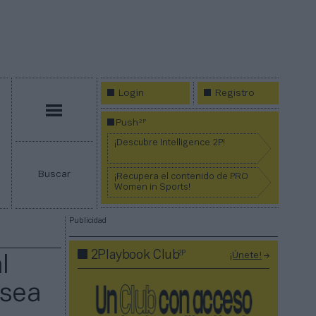
Login
Registro
Menú
2P
Push
¡Descubre Intelligence 2P!
Buscar
¡Recupera el contenido de PRO
Women in Sports!
Publicidad
2P
2Playbook Club
¡Únete!
l
lsea