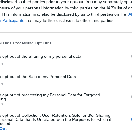
ub recuperara beneficios en 2023-2024
. Ohanian se 
disclosed to third parties prior to your opt-out. You may separately opt-
losure of your personal information by third parties on the IAB’s list of
nsejo de administración. El jugador de los Milwauke
. This information may also be disclosed by us to third parties on the
IA
le “entusiasma contribuir al futuro apoyando el cre
Participants
that may further disclose it to other third parties.
mpacto en el deporte femenino. Se trata de ambición
e a nuevas alturas”.
po amplía así su cartera de inversiones en el fútbo
l Data Processing Opt Outs
nto a sus tres hermanos, una participación minoritari
e la MLS. También cuenta con participaciones en los
o opt-out of the Sharing of my personal data.
wers
de la MLB y en Los Ángeles Golf Club, y en la
In
e
básquet femenino Unrivaled
. Por otro lado, Ante
ó ayer su inversión en la plataforma de prediccion
o opt-out of the Sale of my Personal Data.
In
ligence 2P
to opt-out of processing my Personal Data for Targeted
ing.
In
 2P
es la unidad de estrategia e inteligencia de merc
 plataforma de datos monitoriza en tiempo real el n
o opt-out of Collection, Use, Retention, Sale, and/or Sharing
Liga, Liga F y Primera Rfef; 200 clubes de ligas euro
ersonal Data that Is Unrelated with the Purposes for which it
lected.
y Primera FEB.
Out