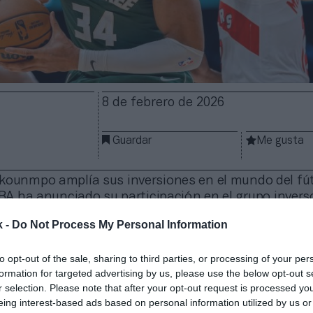
8 de febrero de 2026
Guardar
Me gusta
kounmpo amplía sus inversiones en el mundo del fút
NBA ha anunciado su participación en el grupo invers
nian, fundador de Reddit y marido de Serena Williams
k -
Do Not Process My Personal Information
dor del 10% del club en 2025. El grupo pagó 20 mill
ones de euros) en una operación que aceptaba la
valo
to opt-out of the sale, sharing to third parties, or processing of your per
 libras
(237,5 millones de euros) que
le otorgaron al
formation for targeted advertising by us, please use the below opt-out s
s
, el consorcio que lideran
Clearlake Capital
y
Todd 
r selection. Please note that after your opt-out request is processed y
encia del femenino respecto al masculino fue, de h
eing interest-based ads based on personal information utilized by us or