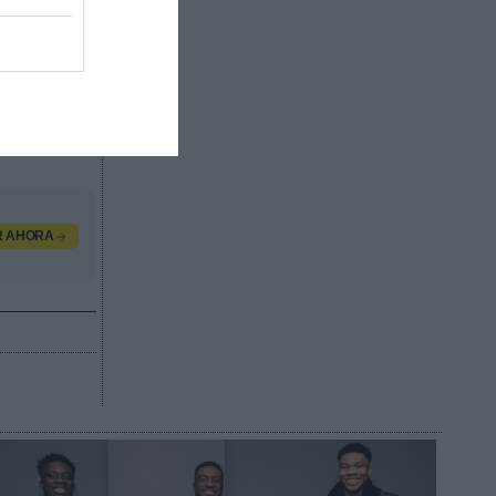
os
e 25.000
os de las
dos por
valor
, contacta
R AHORA