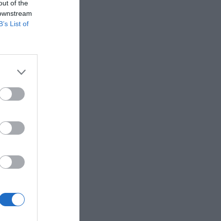
sumó
out of the
 downstream
e Bucks ha
B’s List of
cimiento
, legado y
l después
a del
tokounmpo
es
Kalshi
.
ado de
egocio de
peas; 22