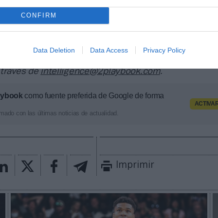
a también contabiliza la asistencia a todos los event
 entretenimiento y música en España, así como más d
CONFIRM
trocinio en el mercado español y otros 7.000 contrat
 y norteamericanas de fútbol y baloncesto, segmenta
pología de activos, marcas, categorías de producto y 
Data Deletion
Data Access
Privacy Policy
ximado de cada acuerdo. Si quieres más información
 través de
intelligence@2playbook.com
.
aybook
como fuente preferida de Google de forma
ACTIVA
mado con las últimas noticias de actualidad.
Imprimir