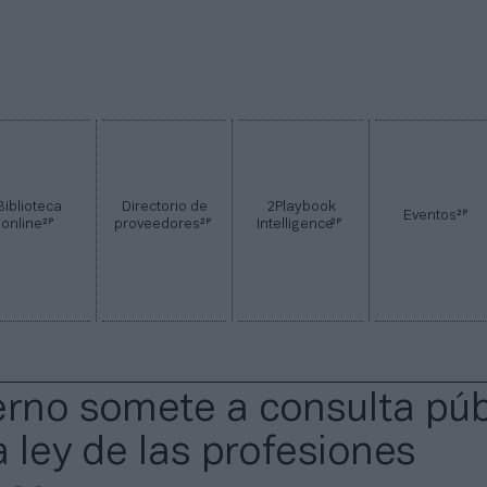
Biblioteca
Directorio de
2Playbook
2P
Eventos
2P
2P
2P
online
proveedores
Intelligence
erno somete a consulta púb
a ley de las profesiones