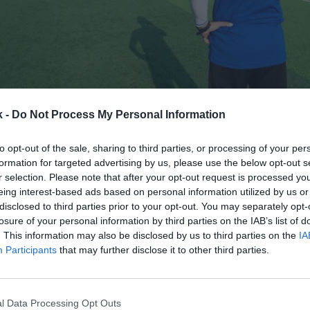
k -
Do Not Process My Personal Information
3 de diciembre de 2020
to opt-out of the sale, sharing to third parties, or processing of your per
Guardar
Me gusta
formation for targeted advertising by us, please use the below opt-out s
r selection. Please note that after your opt-out request is processed y
eing interest-based ads based on personal information utilized by us or
 pone a manos a la obra para elaborar la primera Le
disclosed to third parties prior to your opt-out. You may separately opt-
el deporte de España
. El Ministerio de Cultura y Dep
losure of your personal information by third parties on the IAB’s list of
consulta pública para recabar la opinión de entidad
. This information may also be disclosed by us to third parties on the
IA
sadas y afectadas por la futura legislación.
Participants
that may further disclose it to other third parties.
ón de esta ley, que ha sido un asunto pendiente de 
ernos, será la primera de ámbito estatal,
si bien alg
utónomas han ido aprobando sus propias legislaci
l Data Processing Opt Outs