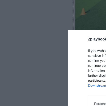
2playboo
2Playbook
If you wish 
sensitive in
confirm you
continue se
El Gobierno se
information 
profesiones d
further disc
convocado una 
participants
personas intere
Downstream 
La elaboraci
anteriores Gobi
comunidades a
Persona