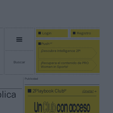
Login
Registro
Menú
2P
Push
¡Descubre Intelligence 2P!
Buscar
¡Recupera el contenido de PRO
Women in Sports!
Publicidad
2P
2Playbook Club
¡Únete!
lica