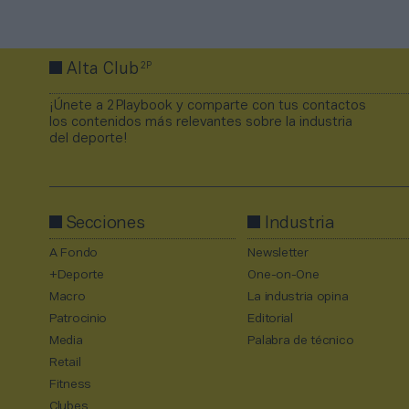
2P
Alta Club
¡Únete a 2Playbook y comparte con tus contactos
los contenidos más relevantes sobre la industria
del deporte!
Secciones
Industria
A Fondo
Newsletter
+Deporte
One-on-One
Macro
La industria opina
Patrocinio
Editorial
Media
Palabra de técnico
Retail
Fitness
Clubes