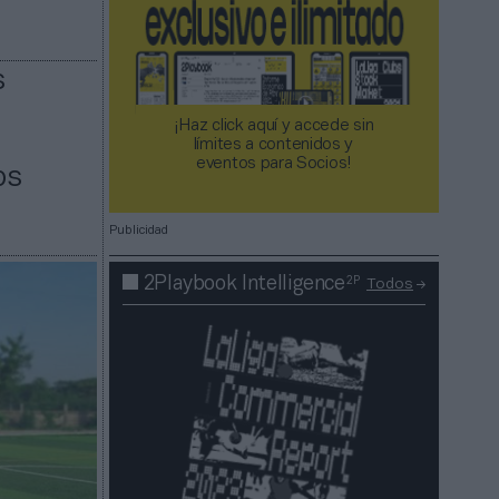
s
¡Haz click aquí y accede sin
límites a contenidos y
eventos para Socios!​​​​​​​
os
Publicidad
2P
2Playbook Intelligence
Todos