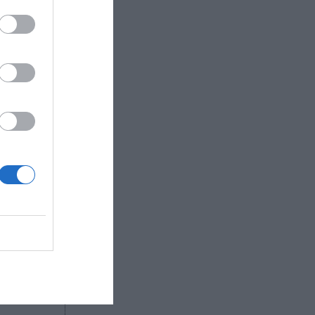
os
guridad
ones de
cer de
propuestas
tudiará
 estatal
rcará a los
tivo.
R AHORA