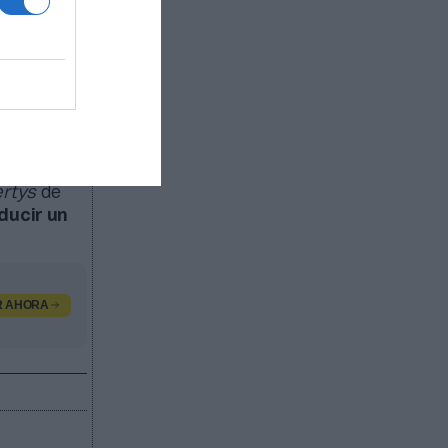
estructura
del
eo de
segurados.
ones de
llones de
rtys
de
ducir un
R AHORA