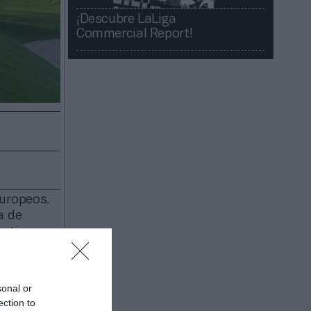
¡Descubre LaLiga
Commercial Report!​​
europeos.
a de
vation
ciación
gramas
sonal or
ection to