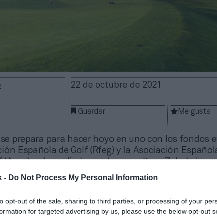
o
22 de octubre de 2021
Guardar
Me gusta
l se prepara para hacer hoyo en uno con los fondos 
ión Española de Golf (Rfeg) y la Asociación Español
 (Aecg) se han aliado con la consultora Zabala Inno
proyectos con los que el sector podría captar finan
k -
Do Not Process My Personal Information
ormación digital y sostenibilidad
. En total, los pro
.000 millones de euros de financiación.
to opt-out of the sale, sharing to third parties, or processing of your per
 es ayudar a los campos de golf de la Aecg y la Rfeg a
formation for targeted advertising by us, please use the below opt-out s