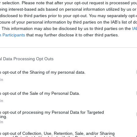
r selection. Please note that after your opt-out request is processed y
leccionar y gestionar los proyectos financiables por 
eing interest-based ads based on personal information utilized by us or
nta la federación. ¿Y de qué programas se tratan? L
disclosed to third parties prior to your opt-out. You may separately opt-
iden en tres bloques:
la apuesta por las energías re
losure of your personal information by third parties on the IAB’s list of
energética de instalaciones, movilidad eléctrica y
. This information may also be disclosed by us to third parties on the
IA
n digital de las empresas de tamaño medio
.
Participants
that may further disclose it to other third parties.
es la partida más numerosa, con 3.000 millones de 
al. Aquí, el golf español podrá presentar proyectos 
s (con un máximo de 49 empleados) en marketing dig
l Data Processing Opt Outs
rónico y administración de empresa digital.
o opt-out of the Sharing of my personal data.
onado
In
andaluz al basket vasco: tras el fútbol, ¿qué deportes triunfan en las r
as?
o opt-out of the Sale of my Personal Data.
n del Gobierno español y la Unión Europea con estas
In
ativamente el nivel de madurez digital del tejido empr
 ello el reparto lo realizará el nuevo Ministerio de As
to opt-out of processing my Personal Data for Targeted
ing.
ransformación Digital.
In
o, otra innovación de la última década es la movilida
o opt-out of Collection, Use, Retention, Sale, and/or Sharing
dos
programas para incentivar la adquisición de veh