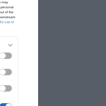
ou may
los fondos
 personal
as
out of the
novables y
 downstream
B’s List of
euros de
de mejora
ital,
egiones
 ayudas es
esarial
untos
d
ículos