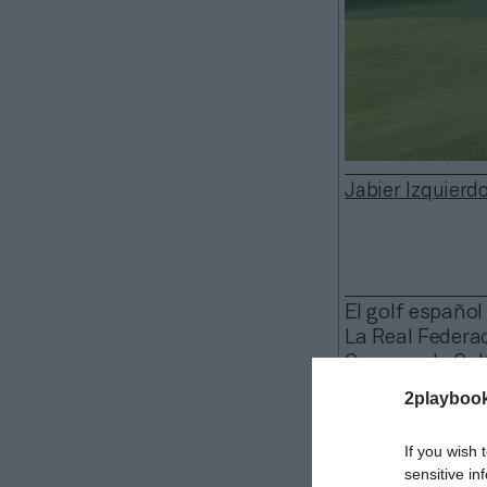
Jabier Izquierd
El golf españo
La Real Federac
Campos de Golf
para
analizar 
2playboo
para su transf
suman más de 4
If you wish 
“El objetivo
sensitive in