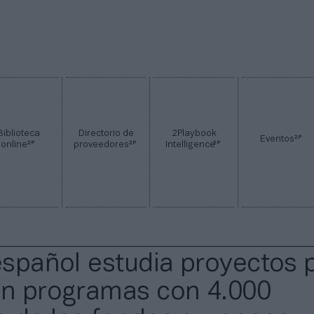
Biblioteca
Directorio de
2Playbook
2P
Eventos
2P
2P
2P
online
proveedores
Intelligence
 español estudia proyectos 
en programas con 4.000