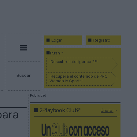
Login
Registro
Menú
2P
Push
¡Descubre Intelligence 2P!
Buscar
¡Recupera el contenido de PRO
Women in Sports!
Publicidad
2P
2Playbook Club
¡Únete!
para