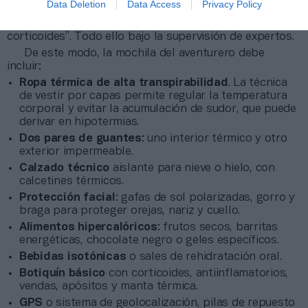
Data Deletion
Data Access
Privacy Policy
guantes para evitar las congelaciones, así como los
medicamentos necesarios, como pueden ser
corticoides”. Todo ello bajo la supervisión de expertos.
De este modo, la mochila del aventurero debe
incluir:
Ropa térmica de alta transpirabilidad
. La técnica
de vestir por capas permite regular la temperatura
corporal y evitar la acumulación de sudor, que puede
derivar en hipotermias.
Dos pares de guantes
: uno interior térmico y otro
exterior impermeable.
Calzado técnico
aislante para nieve o hielo, con
calcetines térmicos.
Protección facial
: gafas de sol polarizadas, gorro y
braga para proteger orejas, nariz y cuello.
Alimentos hipercalóricos
: frutos secos, barritas
energéticas, chocolate negro o geles específicos.
Bebidas isotónicas
o sales de rehidratación oral.
Botiquín básico
con corticoides, antiinflamatorios,
vendas, apósitos y manta térmica.
GPS
o sistema de geolocalización, pilas de repuesto