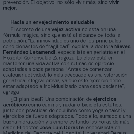
prevención. El objetivo: no sólo vivir más, sino
vivir
mejor
.
Hacia un envejecimiento saludable
El secreto de una
vejez activa
no está en una
fórmula mágica, sino que está al alcance de toda la
población. “La inmovilidad es uno de los principales
condicionantes de fragilidad”, explica la doctora
Nieves
Fernández Letamendi,
especialista en geriatría en el
Hospital Quirónsalud Zaragoza
. La clave está en
mantener una vida activa con rutinas de ejercicio
adaptadas a cada persona. “Antes de comenzar
cualquier actividad, lo más adecuado es una valoración
geriátrica integral previa, ya que este ejercicio debe
estar adaptado e individualizado para cada paciente”,
agrega.
¿El plan ideal? Una combinación de
ejercicios
aeróbicos
como caminar, nadar o bicicleta estática,
junto con prácticas de equilibrio como yoga o taichí y
ejercicios de fuerza adaptados. Todo ello, sumado a una
buena hidratación y siempre evitando las horas de más
calor. El doctor
José Luis Doreste
, especialista en
Medicina del Deporte del
Hospital Universitari Dexeus
,