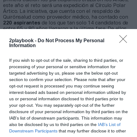
este año el reto será una expedición al Círculo Polar
Ártico. La iniciativa, que cuenta con el respaldo de
Quirónsalud como proveedor médico, ha contado con
220 aspirantes
de los que tan solo 14 candidatos de
entre 65 y 80 años llegaron a la última fase. De ellos,
serán cinco mayores de 65 años los que viajarán al
2playbook -
Do Not Process My Personal
Polo Norte entre los días 25 de agosto y 10 de
Information
septiembre para demostrar que es posible mantener
una vida activa y saludable a cualquier edad.
Para confirmar que pueden afrontar el reto en las
If you wish to opt-out of the sale, sharing to third parties, or
mejores condiciones, los cinco participantes han
processing of your personal or sensitive information for
superado un completo reconocimiento médico en el
targeted advertising by us, please use the below opt-out
Hospital Universitario Fundación Jiménez Díaz
, que
section to confirm your selection. Please note that after your
ha consistido en una analítica completa de control, un
opt-out request is processed you may continue seeing
ecocardiograma para descartar problemas en el
interest-based ads based on personal information utilized by
funcionamiento del corazón, y una prueba de esfuerzo
us or personal information disclosed to third parties prior to
para valorar su capacidad de esfuerzo y la correcta
your opt-out. You may separately opt-out of the further
situación cardiovascular con el ejercicio.
disclosure of your personal information by third parties on the
Quirónsalud también participará en la fase de
IAB’s list of downstream participants. This information may
preparación del Desafío Santalucía Seniors mediante
also be disclosed by us to third parties on the
IAB’s List of
una charla informativa impartida por la doctora
Downstream Participants
that may further disclose it to other
Almudena Fernández-Bravo, jefe Asociado del Servicio
de Medicina Física y Rehabilitación Hospital