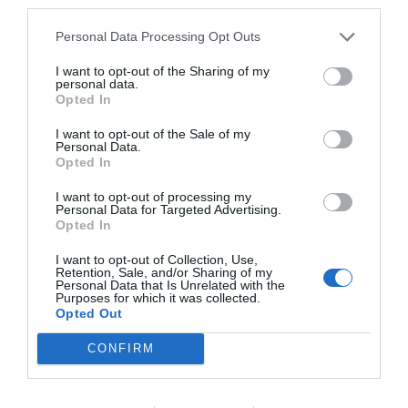
third parties.
Universitario Fundación Jiménez Díaz y por la doctora
Astrid Teixeira Taborda, especialista del Servicio de
Personal Data Processing Opt Outs
Medicina Física y Rehabilitación del mismo hospital,
para conocer una serie de pautas necesarias durante la
I want to opt-out of the Sharing of my
personal data.
expedición entre las que se incluyen técnicas de
Opted In
aclimatación a la zona.
I want to opt-out of the Sale of my
Personal Data.
Relacionado
Opted In
Vivir más y, sobre todo, mejor: así es como la actividad
física favorece el envejecimiento saludable
I want to opt-out of processing my
Personal Data for Targeted Advertising.
Opted In
La mochila del aventurero: cómo prepararse para
I want to opt-out of Collection, Use,
el frío extremo
Retention, Sale, and/or Sharing of my
A diferencia del reto en Perú de 2024, en el que los
Personal Data that Is Unrelated with the
Purposes for which it was collected.
participantes tuvieron que adaptarse al mal de altura y
Opted Out
a las tierras áridas, en el Ártico deberán ir preparados
para temperaturas extremas y supervivencia en el agua.
CONFIRM
En estas situaciones el doctor Cremallet lo tiene claro:
“Por encima de la estética, debe primar la
funcionalidad. En las expediciones de montaña resulta
imprescindible llevar ropa térmica, dos pares de