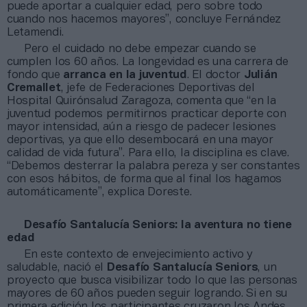
puede aportar a cualquier edad, pero sobre todo
cuando nos hacemos mayores”, concluye Fernández
Letamendi.
Pero el cuidado no debe empezar cuando se
cumplen los 60 años. La longevidad es una carrera de
fondo que
arranca en la juventud
. El doctor
Julián
Cremallet
, jefe de Federaciones Deportivas del
Hospital Quirónsalud Zaragoza, comenta que “en la
juventud podemos permitirnos practicar deporte con
mayor intensidad, aún a riesgo de padecer lesiones
deportivas, ya que ello desembocará en una mayor
calidad de vida futura”. Para ello, la disciplina es clave.
“Debemos desterrar la palabra pereza y ser constantes
con esos hábitos, de forma que al final los hagamos
automáticamente”, explica Doreste.
Desafío Santalucía Seniors: la aventura no tiene
edad
En este contexto de envejecimiento activo y
saludable, nació el
Desafío Santalucía Seniors
, un
proyecto que busca visibilizar todo lo que las personas
mayores de 60 años pueden seguir logrando. Si en su
primera edición los participantes cruzaron los Andes,