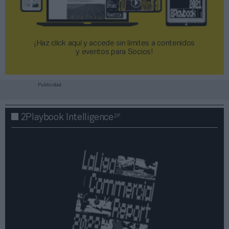
¡Haz click aquí y accede sin límites a contenidos
y eventos para Socios!​​​​​​​
Publicidad
2P
2Playbook Intelligence