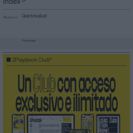
Índex
2P
Quirónsalud
Publicidad
2P
2Playbook Club