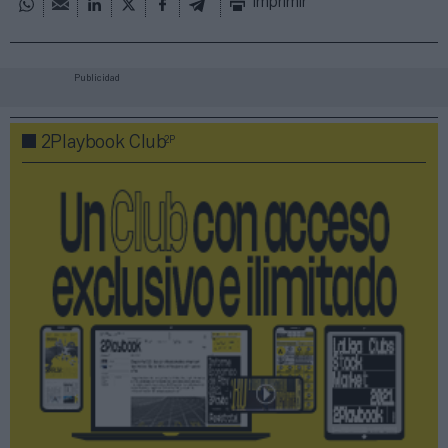
Imprimir
Publicidad
2P
2Playbook Club