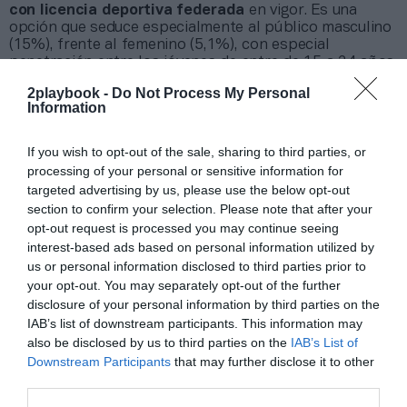
con licencia deportiva federada
en vigor. Es una
opción que seduce especialmente al público masculino
(15%), frente al femenino (5,1%), con especial
penetración entre los jóvenes de entre de 15 a 24 años,
con un 19,1%.
2playbook -
Do Not Process My Personal
Information
Relacionado
El deporte alcanza su nivel más alto en el siglo XXI: 62%
If you wish to opt-out of the sale, sharing to third parties, or
de los españoles realizan actividad física
processing of your personal or sensitive information for
targeted advertising by us, please use the below opt-out
section to confirm your selection. Please note that after your
Este no es un detalle menor, puesto que la práctica
opt-out request is processed you may continue seeing
deportiva federada, especialmente si es en disciplinas
interest-based ads based on personal information utilized by
que se practican en grupo, exige
cierta disponibilidad
us or personal information disclosed to third parties prior to
en el calendario semanal
. De este modo, a medida que
your opt-out. You may separately opt-out of the further
los practicantes crecen y deben compaginar esta
disclosure of your personal information by third parties on the
actividad con su vida profesional y familiar el número
IAB’s list of downstream participants. This information may
de deportistas federados se desploma. De hecho, en el
tramo de edad que va de los 25 a los 34 años, la tasa
also be disclosed by us to third parties on the
IAB’s List of
cae al 8,6%, y entre los que tienen más de 55 años es
Downstream Participants
that may further disclose it to other
del 7,3%.
third parties.
Las tendencias también reflejan una preferencia